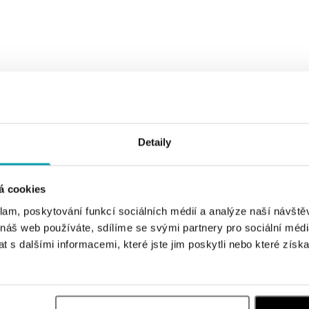
TYP ŠPERKU
VYBERTE BARVU ZLATA
1
Detaily
á cookies
klam, poskytování funkcí sociálních médií a analýze naší návšt
 náš web používáte, sdílíme se svými partnery pro sociální média
 s dalšími informacemi, které jste jim poskytli nebo které získa