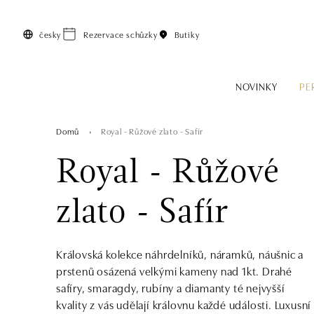
Přeskočit na hlavní obsah
česky
Rezervace schůzky
Butiky
NOVINKY
PE
Domů
Royal - Růžové zlato - Safír
Royal - Růžové
zlato - Safír
Královská kolekce náhrdelníků, náramků, náušnic a
prstenů osázená velkými kameny nad 1kt. Drahé
safíry, smaragdy, rubíny a diamanty té nejvyšší
kvality z vás udělají královnu každé události. Luxusní