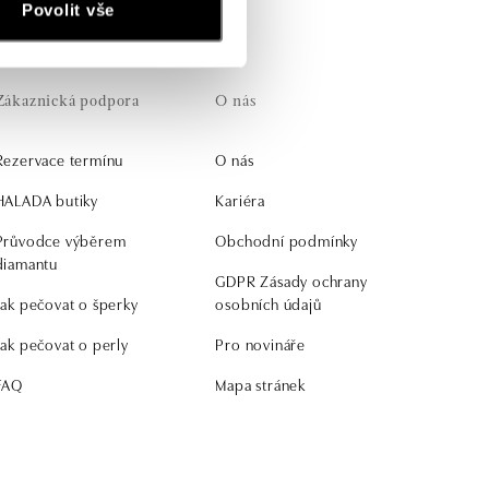
Povolit vše
Zákaznická podpora
O nás
Rezervace termínu
O nás
HALADA butiky
Kariéra
Průvodce výběrem
Obchodní podmínky
diamantu
GDPR Zásady ochrany
Jak pečovat o šperky
osobních údajů
Jak pečovat o perly
Pro novináře
FAQ
Mapa stránek