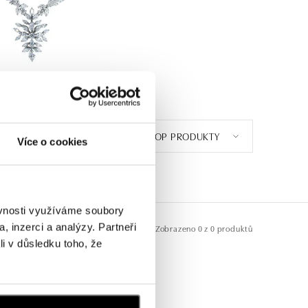
TOP PRODUKTY
Více o cookies
ěvnosti využíváme soubory
, inzerci a analýzy. Partneři
Zobrazeno
0 z 0 produktů
li v důsledku toho, že