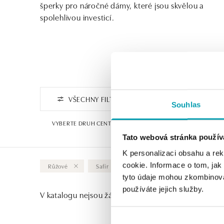
šperky pro náročné dámy, které jsou skvělou a
spolehlivou investicí.
VŠECHNY FILTRY
FILTROVAT PODLE CENY
Souhlas
VYBERTE DRUH CENTRÁLNÍHO KAMENE
1
Tato webová stránka použív
K personalizaci obsahu a re
cookie. Informace o tom, jak
Růžové
Safír
Vymazat vše
tyto údaje mohou zkombinovat
používáte jejich služby.
V katalogu nejsou žádné produkty.