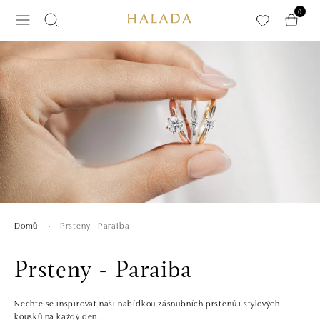
Přeskočit na hlavní obsah
0
Prsteny - Paraiba
Domů
Prsteny - Paraiba
Nechte se inspirovat naši nabídkou zásnubních prstenů i stylových
kousků na každý den.