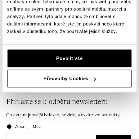
Prsten s diamanty a paraibou Petal
Prsten s diamanty a paraibou
soubory cookie. Informace o tom, jak náš web používáte,
of the Wind
Queen of Paraiba
sdílíme se svými partnery pro sociální média, inzerci a
analýzy. Partneři tyto údaje mohou zkombinovat s
od 1 828 573 Kč
od 788 739 Kč
dalšími informacemi, které jste jim poskytli nebo které
získali v důsledku toho, že používáte jejich služby.
Nechte se inspirovat naši nabídkou zásnubních prstenů i
Povolit vše
stylových kousků na každý den.
Předvolby Cookies
Přihlaste se k odběru newsletteru
Objevte nejnovější kolekce, novinky a exkluzivní produkty.
Žena
Muž