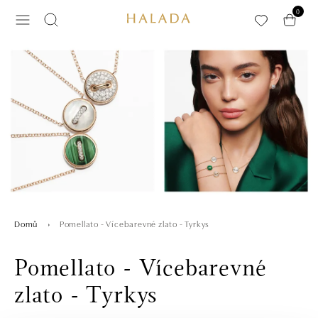
Přeskočit na hlavní obsah
0
Pomellato - Vícebarevné zlato - Tyrkys
Domů
Pomellato - Vícebarevné
zlato - Tyrkys