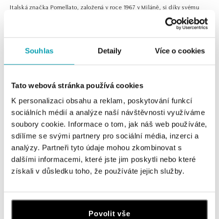
Italská značka Pomellato, založená v roce 1967 v Miláně, si díky svému
jedinečnému rukopisu a mistrovství italských zlatníků získala
celosvětové uznání. Její šperky s barevnými, precizně broušenými
drahokamy se staly ikonickým doplňkem pro každý den. Pomellato drží
krok s nejnovějšími módními trendy a udává směr ve světě luxusních
Souhlas
Detaily
Více o cookies
šperků, neustále tak posouvá hranice elegance a stylu.
Tato webová stránka používá cookies
0 z 0 produktů
FILTR
K personalizaci obsahu a reklam, poskytování funkcí
sociálních médií a analýze naší návštěvnosti využíváme
V katalogu nejsou žádné produkty.
soubory cookie. Informace o tom, jak náš web používáte,
sdílíme se svými partnery pro sociální média, inzerci a
analýzy. Partneři tyto údaje mohou zkombinovat s
dalšími informacemi, které jste jim poskytli nebo které
získali v důsledku toho, že používáte jejich služby.
Přihlaste se k odběru newsletteru
Objevte nejnovější kolekce, novinky a exkluzivní produkty.
Povolit vše