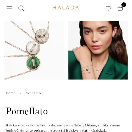
Přeskočit na hlavní obsah
0
Pomellato
Domů
Pomellato
Italská značka Pomellato, založená v roce 1967 v Miláně, si díky svému
jedinečnému rukopisu a mistrovství italských zlatníků získala