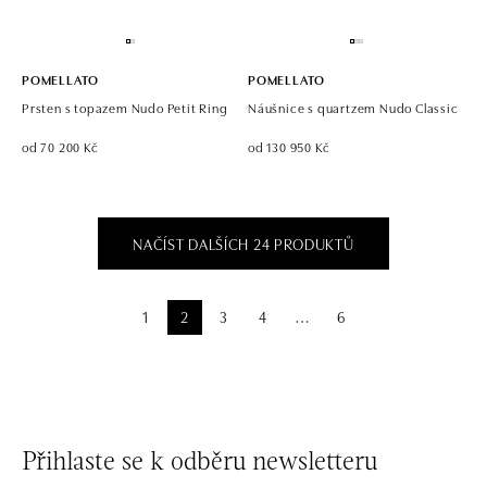
POMELLATO
POMELLATO
Prsten s topazem Nudo Petit Ring
Náušnice s quartzem Nudo Classic
od 70 200 Kč
od 130 950 Kč
NAČÍST DALŠÍCH 24 PRODUKTŮ
1
2
3
4
6
⋯
Přihlaste se k odběru newsletteru