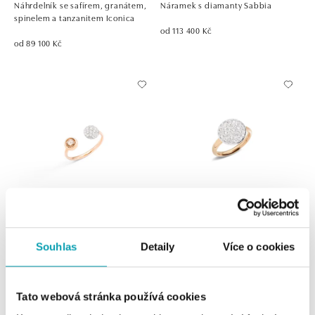
Náhrdelník se safírem, granátem,
Náramek s diamanty Sabbia
spinelem a tanzanitem Iconica
od 113 400 Kč
od 89 100 Kč
POMELLATO
POMELLATO
Souhlas
Detaily
Více o cookies
Prsten s diamanty Sabbia
Prsten s diamanty Sabbia
od 78 300 Kč
od 151 200 Kč
Tato webová stránka používá cookies