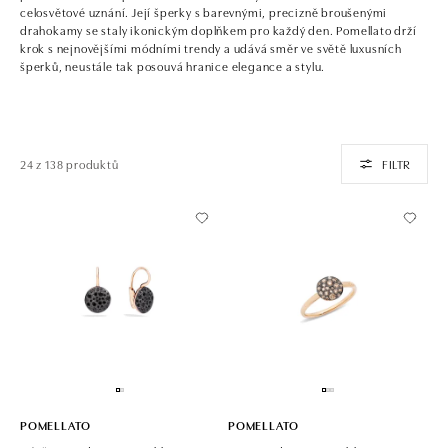
celosvětové uznání. Její šperky s barevnými, precizně broušenými
drahokamy se staly ikonickým doplňkem pro každý den. Pomellato drží
krok s nejnovějšími módními trendy a udává směr ve světě luxusních
šperků, neustále tak posouvá hranice elegance a stylu.
24 z 138 produktů
FILTR
POMELLATO
POMELLATO