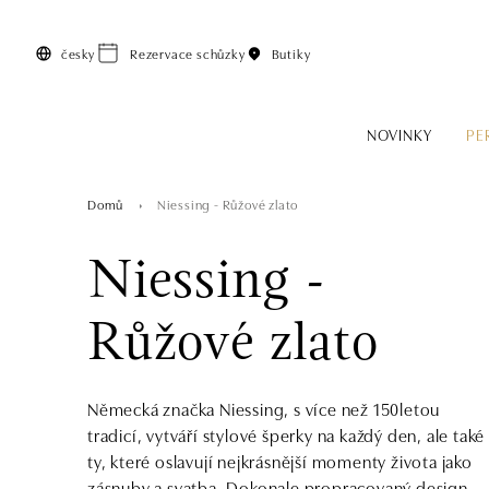
Přeskočit na hlavní obsah
česky
Rezervace schůzky
Butiky
NOVINKY
PE
Domů
Niessing - Růžové zlato
Niessing -
Růžové zlato
Německá značka Niessing, s více než 150letou
tradicí, vytváří stylové šperky na každý den, ale také
ty, které oslavují nejkrásnější momenty života jako
zásnuby a svatba. Dokonale propracovaný design,