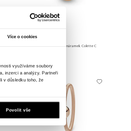
Více o cookies
NIESSING
C Sphere
Přívěs s diamantem na náramek Colette C
Sphere
od 11 178 Kč
ěvnosti využíváme soubory
, inzerci a analýzy. Partneři
li v důsledku toho, že
Povolit vše