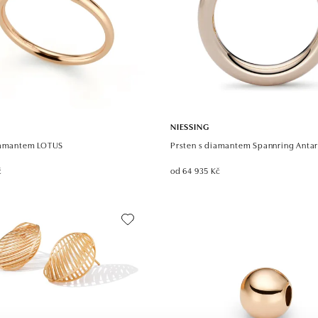
NIESSING
iamantem LOTUS
Prsten s diamantem Spannring Anta
č
od 64 935 Kč