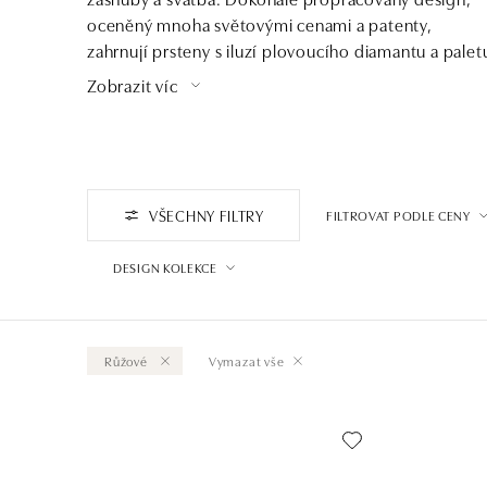
oceněný mnoha světovými cenami a patenty,
zahrnují prsteny s iluzí plovoucího diamantu a palet
zlata v široké škále odstínů. Každý detail je esencí
Zobrazit víc
elegance a nadčasového luxusu.
VŠECHNY FILTRY
FILTROVAT PODLE CENY
DESIGN KOLEKCE
Růžové
Vymazat vše