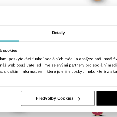
Detaily
NIESSING
MIRAGE
Přívěs na náramek Niessing Colette 
Kč
od 8 910 Kč
á cookies
klam, poskytování funkcí sociálních médií a analýze naší návšt
 náš web používáte, sdílíme se svými partnery pro sociální média
 s dalšími informacemi, které jste jim poskytli nebo které získa
Předvolby Cookies