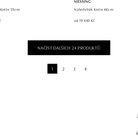
NIESSING
 Kette 55cm
Náhrdelník Kette 60cm
č
od 19 440 Kč
NAČÍST DALŠÍCH 24 PRODUKTŮ
1
2
3
4