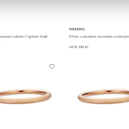
NIESSING
náramek Colette C Sphere Hold
Přívěs s emailem červeným a růžovým
č
od 16 200 Kč