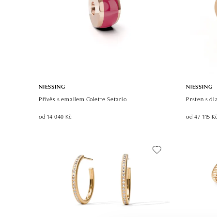
NIESSING
NIESSING
Přívěs s emailem Colette Setario
Prsten s d
od 14 040 Kč
od 47 115 K