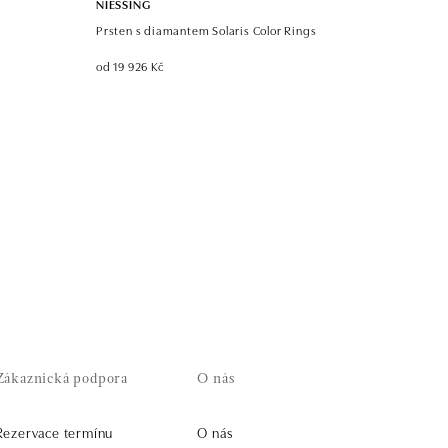
NIESSING
Prsten s diamantem Solaris Color Rings
od 19 926 Kč
Zákaznická podpora
O nás
Rezervace termínu
O nás