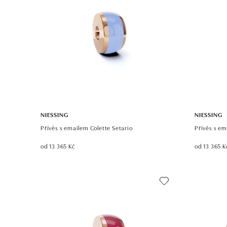
NIESSING
NIESSING
Přívěs s emailem Colette Setario
Přívěs s em
od 13 365 Kč
od 13 365 K