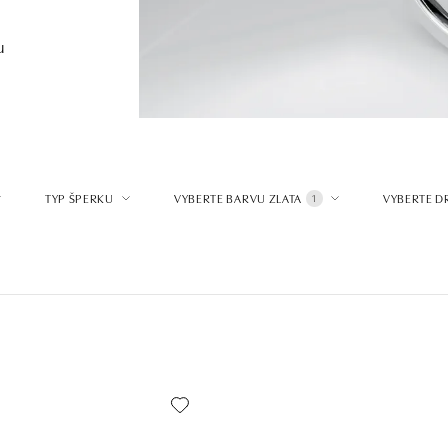
u
TYP ŠPERKU
VYBERTE BARVU ZLATA
VYBERTE D
1