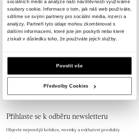
Náušnice s diamanty a perlou Pure
sociálních médií a analýze naší návštěvnosti využíváme
Pearl
soubory cookie. Informace o tom, jak náš web používáte,
sdílíme se svými partnery pro sociální média, inzerci a
od 76 448 Kč
analýzy. Partneři tyto údaje mohou zkombinovat s
dalšími informacemi, které jste jim poskytli nebo které
získali v důsledku toho, že používáte jejich služby.
Jednoduché, ale nepřehlédnutelné! Pokud hledáte
ozdobu pro každou příležitost, z našich zlatých náušnic s
Povolit vše
diamanty nebo barevnými drahými kameny si jistě
vyberete ty pravé.
Předvolby Cookies
Přihlaste se k odběru newsletteru
Objevte nejnovější kolekce, novinky a exkluzivní produkty.