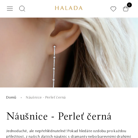
Přeskočit na hlavní obsah
0
Náušnice - Perleť černá
Domů
Náušnice - Perleť černá
Jednoduché, ale nepřehlédnutelné! Pokud hledáte ozdobu pro každou
příležitost, z našich zlatých náušnic s diamanty nebo barevnými drahými