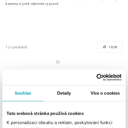
kameny si jistě vyberete ty pravé.
1 z 1 produktů
FILTR
Souhlas
Detaily
Více o cookies
Tato webová stránka používá cookies
ALO
K personalizaci obsahu a reklam, poskytování funkcí