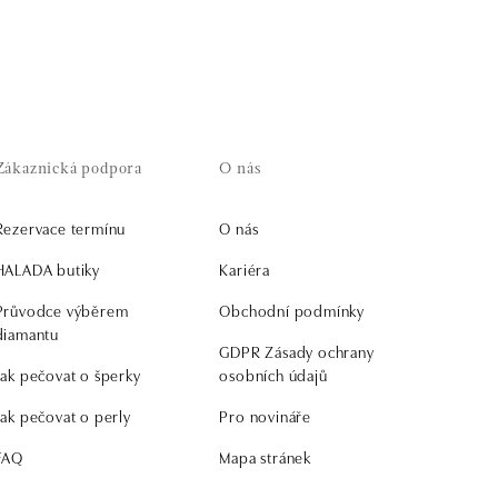
Zákaznická podpora
O nás
Rezervace termínu
O nás
HALADA butiky
Kariéra
Průvodce výběrem
Obchodní podmínky
diamantu
GDPR Zásady ochrany
Jak pečovat o šperky
osobních údajů
Jak pečovat o perly
Pro novináře
FAQ
Mapa stránek