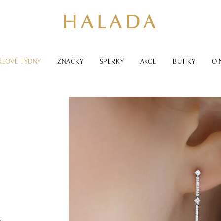
RLOVÉ TÝDNY
ZNAČKY
ŠPERKY
AKCE
BUTIKY
O 
ý
y