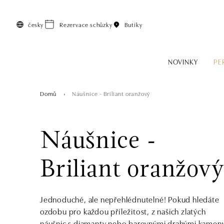
Přeskočit na hlavní obsah
česky
Rezervace schůzky
Butiky
NOVINKY
PE
Domů
Náušnice - Briliant oranžový
Náušnice -
Briliant oranžov
Jednoduché, ale nepřehlédnutelné! Pokud hledáte
ozdobu pro každou příležitost, z našich zlatých
náušnic s diamanty nebo barevnými drahými kamen