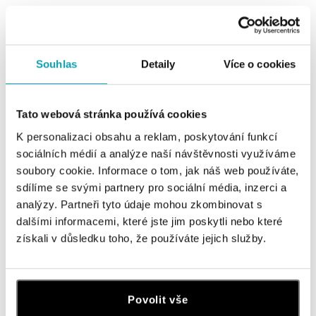
ALO
ALO
Náušnice s ametystem diamanty
Náušnice s ametystem diamanty
Gianluca
Extraterrestrial Gem
Souhlas
Detaily
Více o cookies
od 84 131 Kč
od 74 705 Kč
Tato webová stránka používá cookies
K personalizaci obsahu a reklam, poskytování funkcí
sociálních médií a analýze naší návštěvnosti využíváme
soubory cookie. Informace o tom, jak náš web používáte,
sdílíme se svými partnery pro sociální média, inzerci a
analýzy. Partneři tyto údaje mohou zkombinovat s
dalšími informacemi, které jste jim poskytli nebo které
získali v důsledku toho, že používáte jejich služby.
ALO
ALO
Náušnice s ametystem, diamanty a
Náušnice s ametystem diamanty
safírem Designated Constellations
Ophiuchus
Povolit vše
od 81 007 Kč
od 81 007 Kč