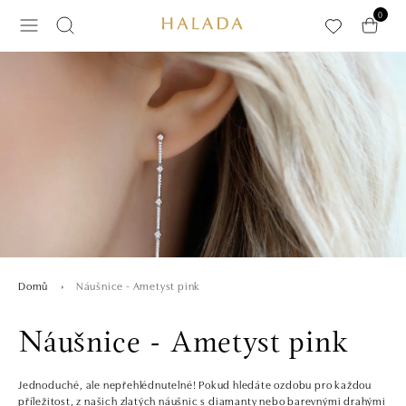
Přeskočit na hlavní obsah
0
Náušnice - Ametyst pink
Domů
Náušnice - Ametyst pink
Jednoduché, ale nepřehlédnutelné! Pokud hledáte ozdobu pro každou
příležitost, z našich zlatých náušnic s diamanty nebo barevnými drahými