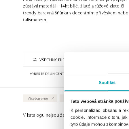
zůstává materiál – 14kt bílé, žluté a růžové zlato či
trendy barevná šňůrka s decentním přívěskem nebo
talismanem.
VŠECHNY FILTRY
FILTROVAT PODLE CENY
VYBERTE DRUH CENTRÁLNÍHO KAMENE
DESIGN
1
Souhlas
Vícebarevné
Peridot
Vymazat vše
Tato webová stránka použív
K personalizaci obsahu a re
V katalogu nejsou žádné produkty.
cookie. Informace o tom, jak
tyto údaje mohou zkombinovat