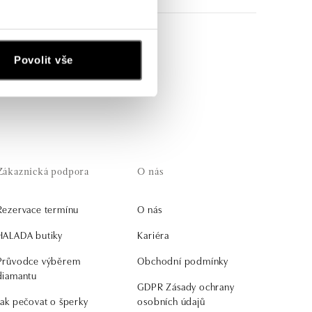
o je spojuje, zůstává
Povolit vše
kem nebo talismanem.
Zákaznická podpora
O nás
Rezervace termínu
O nás
HALADA butiky
Kariéra
Průvodce výběrem
Obchodní podmínky
diamantu
GDPR Zásady ochrany
Jak pečovat o šperky
osobních údajů