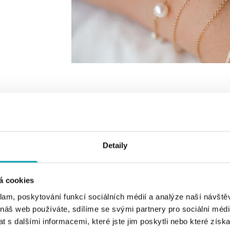
TYP ŠPERKU
VYBERTE BARVU ZLATA
1
 KOLEKCE
VYBERTE SYMBOL
Detaily
á cookies
klam, poskytování funkcí sociálních médií a analýze naší návšt
 náš web používáte, sdílíme se svými partnery pro sociální média
 s dalšími informacemi, které jste jim poskytli nebo které získa