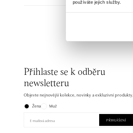
používáte jejich služby.
Vzdušné, elegantní, chi
materiál – 14kt bílé, ž
Přihlaste se k odběru
newsletteru
Objevte nejnovější kolekce, novinky a exkluzivní produkty
Žena
Muž
PŘIHLÁŠENÍ