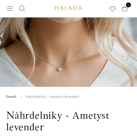
Přeskočit na hlavní obsah
0
Náhrdelníky - Ametyst levender
Domů
Náhrdelníky - Ametyst
levender