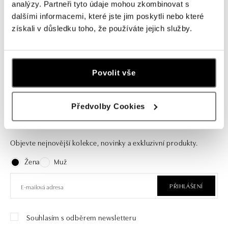
analýzy. Partneři tyto údaje mohou zkombinovat s
CAPOLAVORO
ALO
dalšími informacemi, které jste jim poskytli nebo které
Náhrdelník s diamanty a
Náhrdelník s diamanty a
získali v důsledku toho, že používáte jejich služby.
levandulovým ametystem Twinkle
ametystem Lavender Tear
Balloon
od 196 928 Kč
od 94 500 Kč
Povolit vše
Předvolby Cookies
Přihlaste se k odběru newsletteru
Objevte nejnovější kolekce, novinky a exkluzivní produkty.
Žena
Muž
PŘIHLÁŠENÍ
Souhlasím s odběrem newsletteru