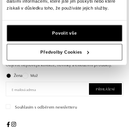
Náhrdelník s diamanty a opálem
dalšími informacemi, které jste jim poskytli nebo které
Heart of Starlight
získali v důsledku toho, že používáte jejich služby.
od 150 814 Kč
Povolit vše
Předvolby Cookies
Přihlaste se k odběru newsletteru
Objevte nejnovější kolekce, novinky a exkluzivní produkty.
Žena
Muž
PŘIHLÁŠENÍ
Souhlasím s odběrem newsletteru