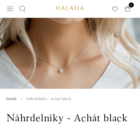
Přeskočit na hlavní obsah
0
Náhrdelníky - Achát black
Domů
Náhrdelníky - Achát black