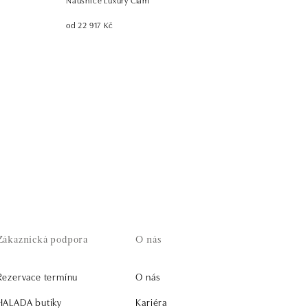
od 22 917 Kč
Zákaznická podpora
O nás
Rezervace termínu
O nás
HALADA butiky
Kariéra