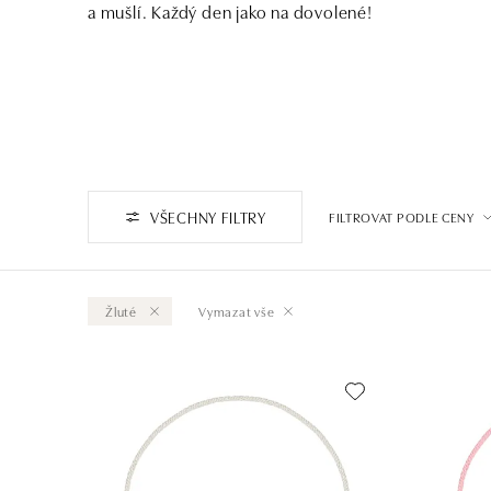
a mušlí. Každý den jako na dovolené!
VŠECHNY FILTRY
FILTROVAT PODLE CENY
Žluté
Vymazat vše