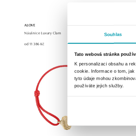
ALOVE
ALOVE
Náušnice Luxury Clam
Náhrdelník
Souhlas
od 11 386 Kč
od 11 556 K
Tato webová stránka použív
K personalizaci obsahu a re
cookie. Informace o tom, jak
tyto údaje mohou zkombinovat
používáte jejich služby.