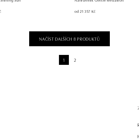
č
od 21 357 Kč
NAČÍST DALŠÍCH 8 PRODUKTŮ
1
2
.