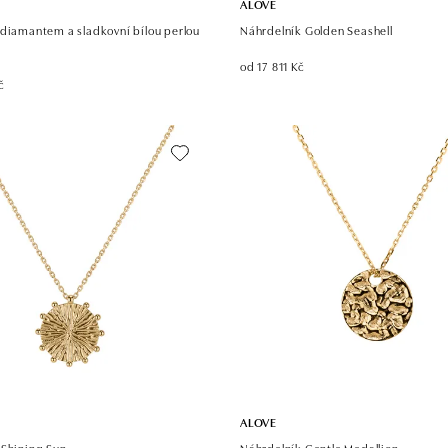
ALOVE
 diamantem a sladkovní bílou perlou
Náhrdelník Golden Seashell
od 17 811 Kč
č
ALOVE
 Shining Sun
Náhrdelník Gentle Medallion