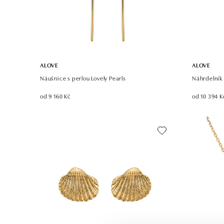
ALOVE
ALOVE
Náušnice s perlou Lovely Pearls
Náhrdelník
od 9 160 Kč
od 10 394 K