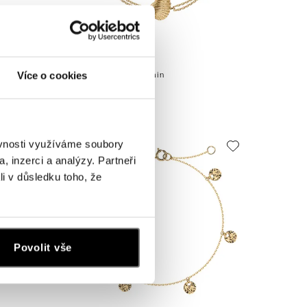
ALOVE
Náramek Sparkling Chain
Více o cookies
od 13 467 Kč
ěvnosti využíváme soubory
, inzerci a analýzy. Partneři
li v důsledku toho, že
Povolit vše