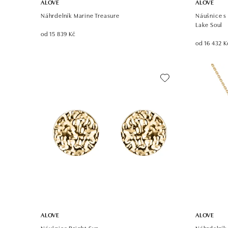
ALOVE
ALOVE
Náhrdelník Marine Treasure
Náušnice s
Lake Soul
od 15 839 Kč
od 16 432 K
ALOVE
ALOVE
Náušnice Bright Sun
Náhrdelník