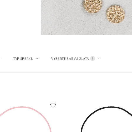
TYP ŠPERKU
VYBERTE BARVU ZLATA
1