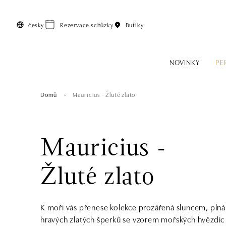
Přeskočit na hlavní obsah
česky
Rezervace schůzky
Butiky
NOVINKY
PE
Domů
Mauricius - Žluté zlato
Mauricius -
Žluté zlato
K moři vás přenese kolekce prozářená sluncem, plná
hravých zlatých šperků se vzorem mořských hvězdic