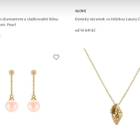
ALOVE
 s diamantem a sladkovodní bílou
Dámský náramek se šňůrkou Luxury 
oric Pearl
od 14 641 Kč
č