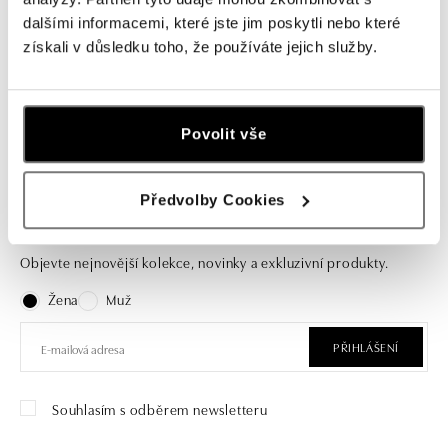
ALO
ALO
dalšími informacemi, které jste jim poskytli nebo které
Prsten s diamanty a safírem Mystic
Prsten s safírem a diamanty Bright
získali v důsledku toho, že používáte jejich služby.
Mirage
Joy
od 24 590 Kč
od 85 366 Kč
Povolit vše
Předvolby Cookies
Přihlaste se k odběru newsletteru
Objevte nejnovější kolekce, novinky a exkluzivní produkty.
Žena
Muž
PŘIHLÁŠENÍ
Souhlasím s odběrem newsletteru