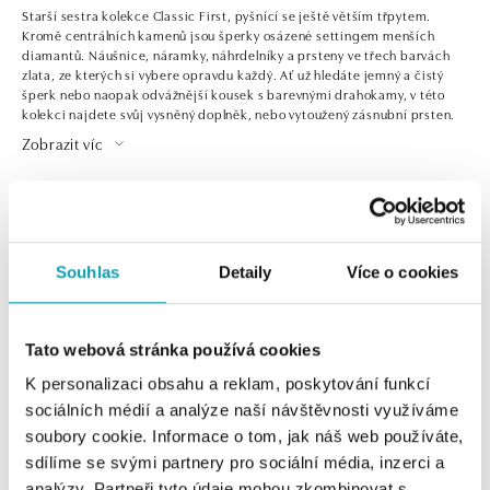
Starší sestra kolekce Classic First, pyšnící se ještě větším třpytem.
Kromě centrálních kamenů jsou šperky osázené settingem menších
diamantů. Náušnice, náramky, náhrdelníky a prsteny ve třech barvách
zlata, ze kterých si vybere opravdu každý. Ať už hledáte jemný a čistý
šperk nebo naopak odvážnější kousek s barevnými drahokamy, v této
kolekci najdete svůj vysněný doplněk, nebo vytoužený zásnubní prsten.
Zobrazit víc
2 z 2 produktů
FILTR
Souhlas
Detaily
Více o cookies
Tato webová stránka používá cookies
K personalizaci obsahu a reklam, poskytování funkcí
sociálních médií a analýze naší návštěvnosti využíváme
soubory cookie. Informace o tom, jak náš web používáte,
sdílíme se svými partnery pro sociální média, inzerci a
analýzy. Partneři tyto údaje mohou zkombinovat s