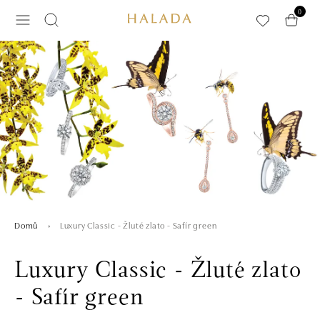
Přeskočit na hlavní obsah
0
Luxury Classic - Žluté zlato - Safír green
Domů
Luxury Classic - Žluté zlato
- Safír green