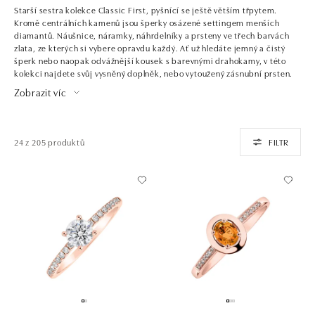
Starší sestra kolekce Classic First, pyšnící se ještě větším třpytem.
Kromě centrálních kamenů jsou šperky osázené settingem menších
diamantů. Náušnice, náramky, náhrdelníky a prsteny ve třech barvách
zlata, ze kterých si vybere opravdu každý. Ať už hledáte jemný a čistý
šperk nebo naopak odvážnější kousek s barevnými drahokamy, v této
kolekci najdete svůj vysněný doplněk, nebo vytoužený zásnubní prsten.
Zobrazit víc
24 z 205 produktů
FILTR