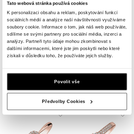
Tato webová stránka používá cookies
K personalizaci obsahu a reklam, poskytování funkcí
sociálních médií a analýze naší návštěvnosti využíváme
soubory cookie. Informace o tom, jak náš web používáte,
sdílíme se svými partnery pro sociální média, inzerci a
analýzy. Partneři tyto údaje mohou zkombinovat s
dalšími informacemi, které jste jim poskytli nebo které
získali v důsledku toho, že používáte jejich služby.
ALO
ALO
Povolit vše
Prsten s diamanty Shiny Poetry
Prsten s diamanty Luxury Caress
od 129 822 Kč
od 29 178 Kč
Předvolby Cookies