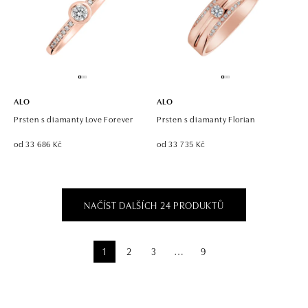
ALO
ALO
Prsten s diamanty Love Forever
Prsten s diamanty Florian
od 33 686 Kč
od 33 735 Kč
NAČÍST DALŠÍCH 24 PRODUKTŮ
1
2
3
9
⋯