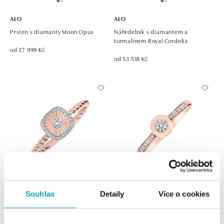
ALO
ALO
Prsten s diamanty Moon Opus
Náhrdelník s diamantem a
turmalínem Royal Cordelia
od 27 999 Kč
od 53 518 Kč
ALO
ALO
Souhlas
Detaily
Více o cookies
Prsten s diamanty Toinon
Prsten s diamanty Space Love
od 28 894 Kč
od 28 895 Kč