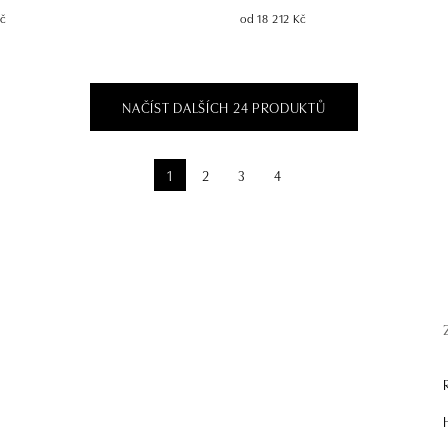
Kč
od 18 212 Kč
NAČÍST DALŠÍCH 24 PRODUKTŮ
1
2
3
4
.