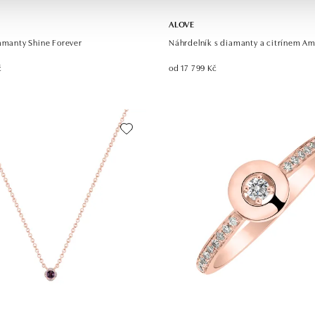
ALOVE
iamanty Shine Forever
Náhrdelník s diamanty a citrínem Am
č
od 17 799 Kč