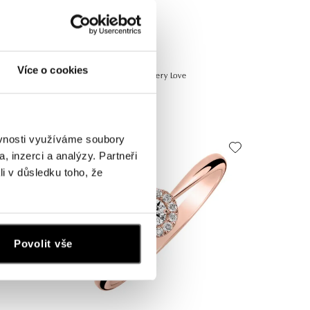
ALOVE
Více o cookies
m Teardrop
Prsten s diamanty Glittery Love
od 27 708 Kč
ěvnosti využíváme soubory
, inzerci a analýzy. Partneři
li v důsledku toho, že
Povolit vše