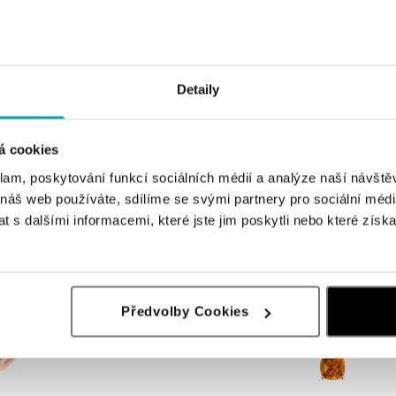
ALOVE
Detaily
amanty Shiny Poetry
Náhrdelník s diamanty a morganite
Kč
od 20 873 Kč
á cookies
klam, poskytování funkcí sociálních médií a analýze naší návšt
 náš web používáte, sdílíme se svými partnery pro sociální média
 s dalšími informacemi, které jste jim poskytli nebo které získa
Předvolby Cookies