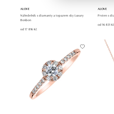
ALOVE
ALOVE
Náhrdelník s diamanty a topazem sky Luxury
Prsten s d
Bonbon
od 16 831 K
od 17 816 Kč