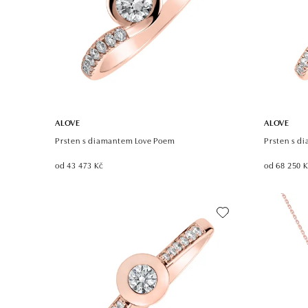
ALOVE
ALOVE
Prsten s diamantem Love Poem
Prsten s d
od 43 473 Kč
od 68 250 