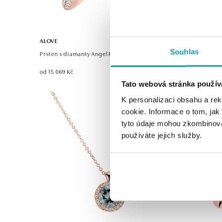
ALOVE
ALOVE
Souhlas
Prsten s diamanty Angel Ray
Prsten s di
od 15 069 Kč
od 53 483 
Tato webová stránka použív
K personalizaci obsahu a re
cookie. Informace o tom, jak
tyto údaje mohou zkombinovat
používáte jejich služby.