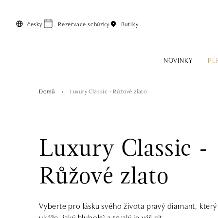
Přeskočit na hlavní obsah
česky
Rezervace schůzky
Butiky
NOVINKY
PE
Domů
Luxury Classic - Růžové zlato
Luxury Classic -
Růžové zlato
Vyberte pro lásku svého života pravý diamant, který
ukáže, jaký hluboký a trvalý je váš cit.