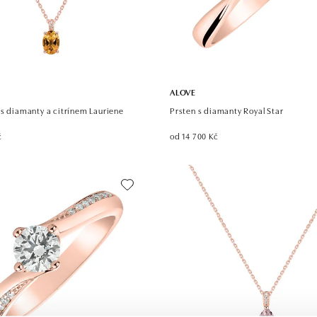
ALOVE
 s diamanty a citrínem Lauriene
Prsten s diamanty Royal Star
č
od 14 700 Kč