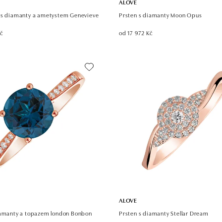
ALOVE
 s diamanty a ametystem Genevieve
Prsten s diamanty Moon Opus
Kč
od 17 972 Kč
ALOVE
iamanty a topazem london Bonbon
Prsten s diamanty Stellar Dream