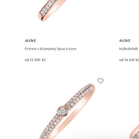
ALOVE
ALOVE
Prsten s diamanty Space Love
Náhrdelník
od 13 897 Kč
od 14 641 K