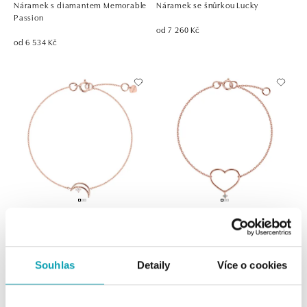
Náramek s diamantem Memorable
Náramek se šnůrkou Lucky
Passion
od 7 260 Kč
od 6 534 Kč
ALOVE
ALOVE
Náramek s diamantem Moonlight
Náramek s diamantem Affection
Souhlas
Detaily
Více o cookies
od 8 107 Kč
od 8 155 Kč