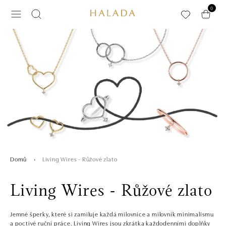
Přeskočit na hlavní obsah
0
Living Wires - Růžové zlato
Domů
Living Wires - Růžové zlato
Jemné šperky, které si zamiluje každá milovnice a milovník minimalismu
a poctivé ruční práce. Living Wires jsou zkrátka každodenními doplňky