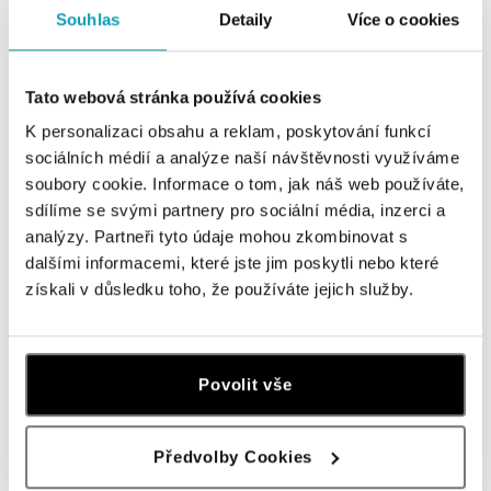
Souhlas
Detaily
Více o cookies
Tato webová stránka používá cookies
K personalizaci obsahu a reklam, poskytování funkcí
sociálních médií a analýze naší návštěvnosti využíváme
soubory cookie. Informace o tom, jak náš web používáte,
sdílíme se svými partnery pro sociální média, inzerci a
analýzy. Partneři tyto údaje mohou zkombinovat s
JORG HEINZ
JORG HEINZ
dalšími informacemi, které jste jim poskytli nebo které
Náhrdelník s diamanty Swing Boho
Náušnice s diamanty Swing
získali v důsledku toho, že používáte jejich služby.
od 66 355 Kč
od 83 288 Kč
Povolit vše
Předvolby Cookies