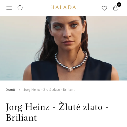
Přeskočit na hlavní obsah
0
Jorg Heinz - Žluté zlato - Briliant
Domů
Jorg Heinz - Žluté zlato -
Briliant