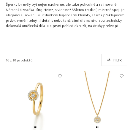
Šperky by měly být nejen nádherné, ale také pohodlné a rafinované.
Německá značka Jörg Heinz, s více než 55letou tradicí, mistrně spojuje
eleganci s inovací. Multifunkční legendární klenoty, ať už s překlápěcími
prvky, vyměnitelnými detaily nebo tančícími diamanty, jsou technicky
dokonalá umělecká díla. Na první pohled okouzlí, na druhý překvapí.
10 z 10 produktů
FILTR