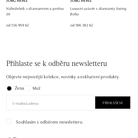
JORG HEINZ
JORG HEINZ
Náhrdelník s diamantem a perlou
Luxusní uzávěr s diamanty Swing
JH
Boho
od 136 959 Kč
od 186 382 Kč
Přihlaste se k odběru newsletteru
Objevte nejnovější kolekce, novinky a exkluzivní produkty.
Žena
Muž
PŘIHLÁŠENÍ
Souhlasím s odběrem newsletteru