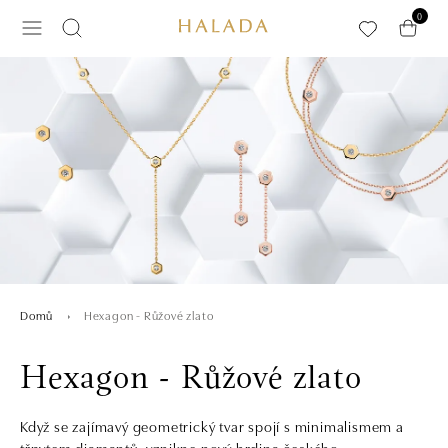
Přeskočit na hlavní obsah
0
Hexagon - Růžové zlato
Domů
Hexagon - Růžové zlato
Když se zajímavý geometrický tvar spojí s minimalismem a
třpytem diamantů, vznikne nový hrdina českého