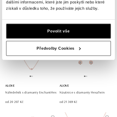
dalšími informacemi, které jste jim poskytli nebo které
Náramek s diamanty StarlightHex
Prsten Unique Infinity
získali v důsledku toho, že používáte jejich služby.
od 17 400 Kč
od 19 892 Kč
Povolit vše
Předvolby Cookies
ALOVE
ALOVE
Náhrdelník s diamanty EnchantHex
Náušnice s diamanty HexaTwin
od 20 207 Kč
od 21 369 Kč