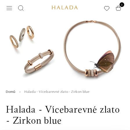
Přeskočit na hlavní obsah
0
Halada - Vícebarevné zlato - Zirkon blue
Domů
Halada - Vícebarevné zlato
- Zirkon blue