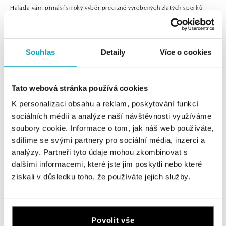
Halada vám přináší široký výběr precizně vyrobených zlatých šperků
s diamanty, perlami a barevnými drahokamy v nadčasových vzorech. Ať
už hledáte prsten, náhrdelník, náušnice nebo náramek, můžete si být
jisti, že vyberete ten pravý.
Souhlas
Detaily
Více o cookies
Tato webová stránka používá cookies
0 z 0 produktů
FILTR
K personalizaci obsahu a reklam, poskytování funkcí
sociálních médií a analýze naší návštěvnosti využíváme
V katalogu nejsou žádné produkty.
soubory cookie. Informace o tom, jak náš web používáte,
sdílíme se svými partnery pro sociální média, inzerci a
analýzy. Partneři tyto údaje mohou zkombinovat s
dalšími informacemi, které jste jim poskytli nebo které
získali v důsledku toho, že používáte jejich služby.
Přihlaste se k odběru newsletteru
Objevte nejnovější kolekce, novinky a exkluzivní produkty.
Povolit vše