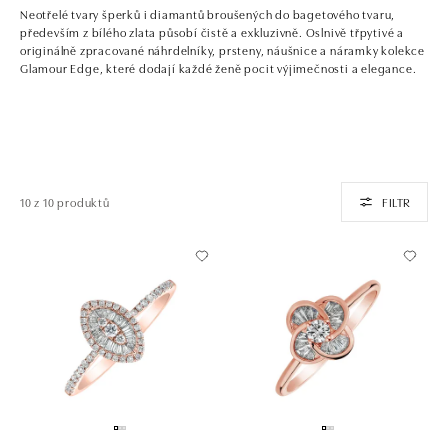
Neotřelé tvary šperků i diamantů broušených do bagetového tvaru,
především z bílého zlata působí čistě a exkluzivně. Oslnivě třpytivé a
originálně zpracované náhrdelníky, prsteny, náušnice a náramky kolekce
Glamour Edge, které dodají každé ženě pocit výjimečnosti a elegance.
10 z 10 produktů
FILTR