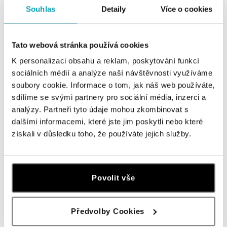
Souhlas
Detaily
Více o cookies
Tato webová stránka používá cookies
K personalizaci obsahu a reklam, poskytování funkcí
sociálních médií a analýze naší návštěvnosti využíváme
soubory cookie. Informace o tom, jak náš web používáte,
sdílíme se svými partnery pro sociální média, inzerci a
analýzy. Partneři tyto údaje mohou zkombinovat s
dalšími informacemi, které jste jim poskytli nebo které
ALO
ALO
získali v důsledku toho, že používáte jejich služby.
Náhrdelník s diamanty Gordon
Náramek s diamanty Solomon
od 61 347 Kč
od 92 756 Kč
Povolit vše
Předvolby Cookies