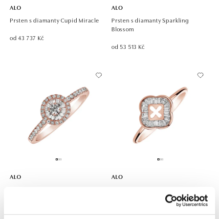
ALO
ALO
Prsten s diamanty Cupid Miracle
Prsten s diamanty Sparkling
Blossom
od 43 737 Kč
od 53 513 Kč
ALO
ALO
Prsten s diamanty Cupid Pleasure
Prsten s diamanty Galio
od 54 486 Kč
od 60 875 Kč