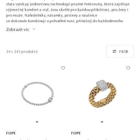
zlata vynikají jedinečnou technologií pružné řetězoviny, která zajišťuje
výjimečný komfort a styl. Jsou skvělé pro každou příležitost, pro ženy i
pro muže. Náhrdelníky, náramky, prsteny a náušnice
se dokonale kombinují a pohodlně nosí, přinášejí do každodenního
života dotek luxusu.
Zobrazit víc
Tabulka velikostí FOPE ke stažení
ZDE
24 z 243 produktů
FILTR
FOPE
FOPE