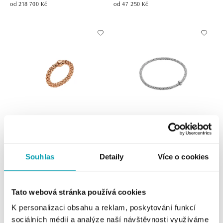
od 218 700 Kč
od 47 250 Kč
FOPE
FOPE
Prsten Flex'it XL
Náramek s diamantem Flex'it XS
Souhlas
Detaily
Více o cookies
od 38 070 Kč
od 78 300 Kč
Tato webová stránka používá cookies
K personalizaci obsahu a reklam, poskytování funkcí
sociálních médií a analýze naší návštěvnosti využíváme