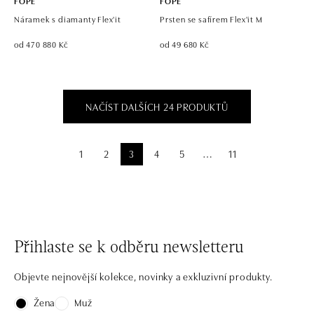
FOPE
FOPE
Náramek s diamanty Flex'it
Prsten se safírem Flex'it M
od 470 880 Kč
od 49 680 Kč
NAČÍST DALŠÍCH 24 PRODUKTŮ
1
2
3
4
5
11
⋯
Přihlaste se k odběru newsletteru
Objevte nejnovější kolekce, novinky a exkluzivní produkty.
Žena
Muž