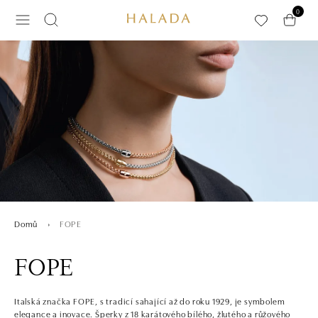
Přeskočit na hlavní obsah
0
FOPE
Domů
FOPE
Italská značka FOPE, s tradicí sahající až do roku 1929, je symbolem
elegance a inovace. Šperky z 18 karátového bílého, žlutého a růžového