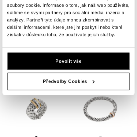
soubory cookie. Informace o tom, jak náš web používáte,
sdílíme se svými partnery pro sociální média, inzerci a
analýzy. Partneři tyto údaje mohou zkombinovat s
dalšími informacemi, které jste jim poskytli nebo které
získali v důsledku toho, že používáte jejich služby.
FOPE
FOPE
Prsten s diamanty Flex'it M
Náramek s diamanty Flex'it L
Povolit vše
od 52 380 Kč
od 288 360 Kč
Předvolby Cookies