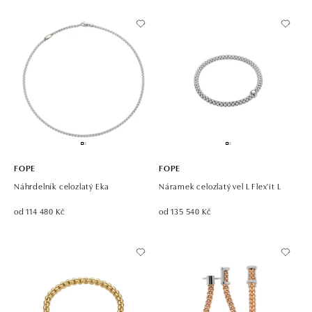
FOPE
FOPE
Náhrdelník celozlatý Eka
Náramek celozlatý vel L Flex'it L
od 114 480 Kč
od 135 540 Kč