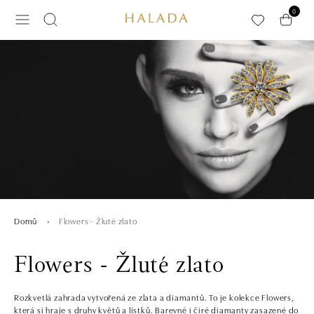
Přeskočit na hlavní obsah
0
Flowers - Žluté zlato
Domů
Flowers - Žluté zlato
Rozkvetlá zahrada vytvořená ze zlata a diamantů. To je kolekce Flowers,
která si hraje s druhy květů a lístků. Barevné i čiré diamanty zasazené do