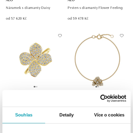
Náramek s diamanty Daisy
Prsten s diamanty Flower Feeling
od 57 620 Kč
od 59 478 Kč
ALO
ALO
Prsten s diamanty Lucky Brilliance
Náramek s diamanty Flower
Empress
Souhlas
Detaily
Více o cookies
od 76 929 Kč
od 80 023 Kč