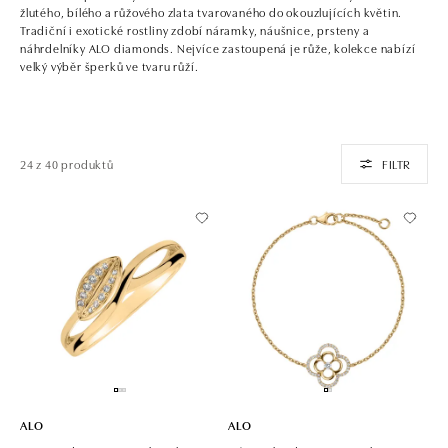
žlutého, bílého a růžového zlata tvarovaného do okouzlujících květin.
Tradiční i exotické rostliny zdobí náramky, náušnice, prsteny a
náhrdelníky ALO diamonds. Nejvíce zastoupená je růže, kolekce nabízí
velký výběr šperků ve tvaru růží.
24 z 40 produktů
FILTR
ALO
ALO