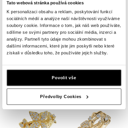
Tato webová stránka používá cookies
K personalizaci obsahu a reklam, poskytování funkcí
sociálních médií a analýze naší návštěvnosti využíváme
soubory cookie. Informace o tom, jak náš web používáte,
sdílíme se svými partnery pro sociální média, inzerci a
analýzy. Partneři tyto údaje mohou zkombinovat s
dalšími informacemi, které jste jim poskytli nebo které
získali v důsledku toho, že používáte jejich služby.
ALO
ALO
Náušnice s diamanty Autumn
Přívěs s řetízkem a diamanty
Leaves
Trevino
Povolit vše
od 85 309 Kč
od 86 125 Kč
Předvolby Cookies