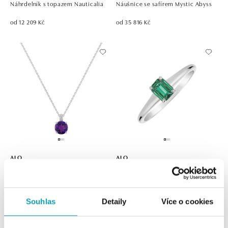
Náhrdelník s topazem Nauticalia
Náušnice se safírem Mystic Abyss
od 12 209 Kč
od 35 816 Kč
ALO
ALO
Náhrdelník s diamanty a
Prsten se smaragdem Domante
ametystem Seraphita
od 43 427 Kč
od 13 201 Kč
Souhlas
Detaily
Více o cookies