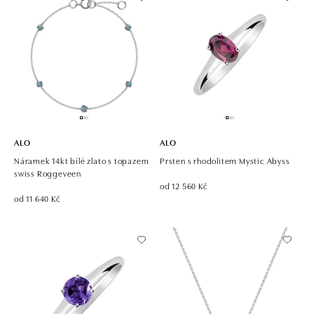
ALO
ALO
Náramek 14kt bílé zlato s topazem
Prsten s rhodolitem Mystic Abyss
swiss Roggeveen
od 12 560 Kč
od 11 640 Kč