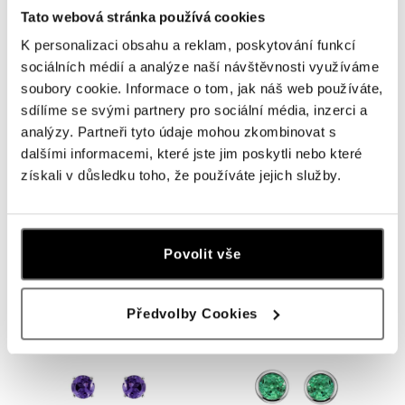
Tato webová stránka používá cookies
K personalizaci obsahu a reklam, poskytování funkcí
sociálních médií a analýze naší návštěvnosti využíváme
soubory cookie. Informace o tom, jak náš web používáte,
sdílíme se svými partnery pro sociální média, inzerci a
analýzy. Partneři tyto údaje mohou zkombinovat s
dalšími informacemi, které jste jim poskytli nebo které
získali v důsledku toho, že používáte jejich služby.
ALO
ALO
Náušnice s turmalínem Thostra
Náhrdelník s diamantem a
turmalínem Whispers of Avalon
od 34 969 Kč
Povolit vše
od 22 083 Kč
Předvolby Cookies