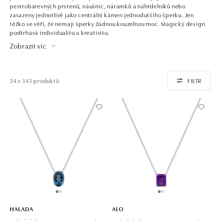
pestrobarevných prstenů, náušnic, náramků a náhrdelníků nebo
zasazeny jednotlivě jako centrální kámen jednoduššího šperku. Jen
těžko se věří, že nemají šperky žádnou kouzelnou moc. Magický design
podtrhává individualitu a kreativitu.
Zobrazit víc
24 z 343 produktů
FILTR
HALADA
ALO