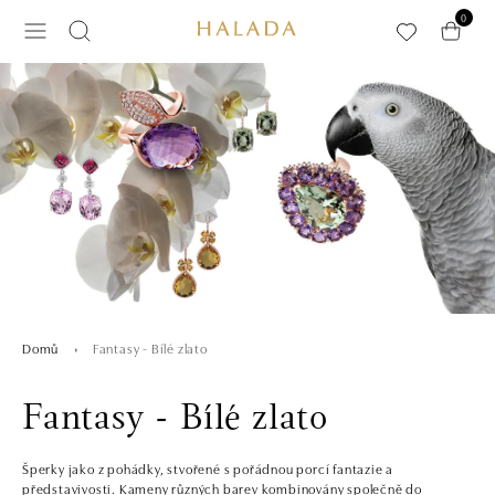
Přeskočit na hlavní obsah
0
Fantasy - Bílé zlato
Domů
Fantasy - Bílé zlato
Šperky jako z pohádky, stvořené s pořádnou porcí fantazie a
představivosti. Kameny různých barev kombinovány společně do