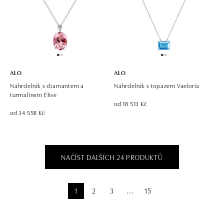
ALO
ALO
Náhrdelník s diamantem a
Náhrdelník s topazem Vaeloria
turmalínem Élise
od 18 513 Kč
od 34 558 Kč
NAČÍST DALŠÍCH 24 PRODUKTŮ
1
2
3
15
⋯