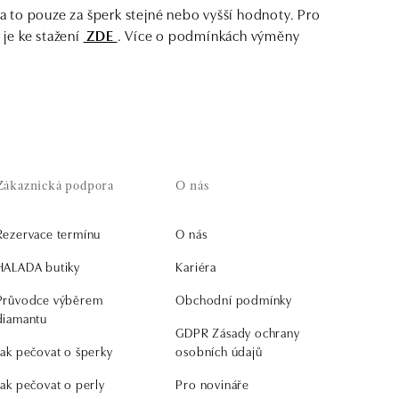
 to pouze za šperk stejné nebo vyšší hodnoty. Pro
je ke stažení
ZDE
. Více o podmínkách výměny
Zákaznická podpora
O nás
Rezervace termínu
O nás
HALADA butiky
Kariéra
Průvodce výběrem
Obchodní podmínky
diamantu
GDPR Zásady ochrany
Jak pečovat o šperky
osobních údajů
Jak pečovat o perly
Pro novináře