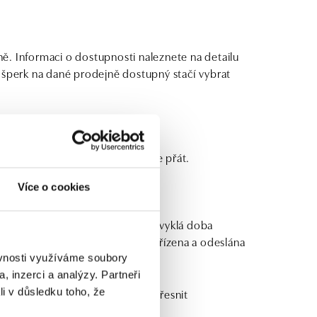
ě. Informaci o dostupnosti naleznete na detailu
 šperk na dané prodejně dostupný stačí vybrat
blice ZDARMA, kam si jen budete přát.
Více o cookies
upnosti. U šperků skladem je obvyklá doba
m převodem bude objednávka vyřízena a odeslána
ěvnosti využíváme soubory
, inzerci a analýzy. Partneři
li v důsledku toho, že
ele, je nutné si dobu dodání upřesnit
 14 dnů do několika měsíců.