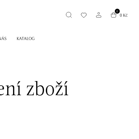
0
0 Kč
NÁS
KATALOG
ení zboží