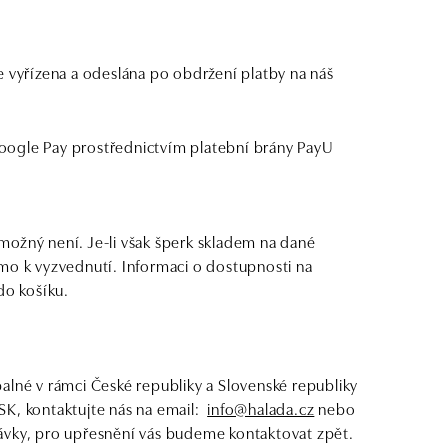
yřízena a odeslána po obdržení platby na náš
oogle Pay prostřednictvím platební brány PayU
možný není. Je-li však šperk skladem na dané
mo k vyzvednutí. Informaci o dostupnosti na
do košíku.
alné v rámci České republiky a Slovenské republiky
SK, kontaktujte nás na email:
info@halada.cz
nebo
ávky, pro upřesnění vás budeme kontaktovat zpět.