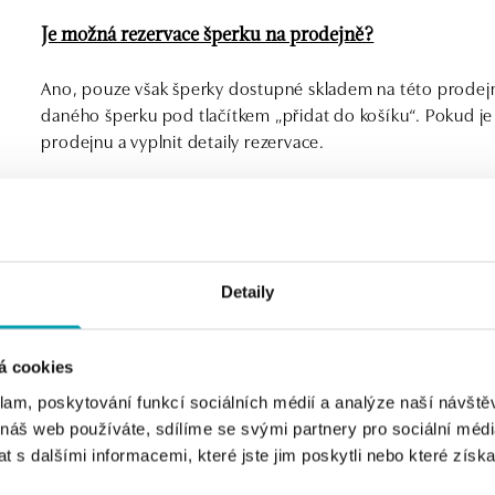
Je možná rezervace šperku na prodejně?
Ano, pouze však šperky dostupné skladem na této prodejn
daného šperku pod tlačítkem „přidat do košíku“. Pokud je
prodejnu a vyplnit detaily rezervace.
Poštovné.
Šperky vám doručíme v České republice a Slovenské repu
Detaily
Kdy mi šperk dorazí?
U každého šperku najdete informace o jeho skladové dost
á cookies
doručení 3-8 pracovních dní. V případě platby bankovní
po obdržení platby na náš účet.
klam, poskytování funkcí sociálních médií a analýze naší návšt
 náš web používáte, sdílíme se svými partnery pro sociální média
 s dalšími informacemi, které jste jim poskytli nebo které získa
Pokud šperk není skladem a bude se objednávat u dodavat
s
info@halada.cz
. Doba dodání se pak může podybovat od