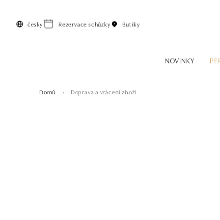
Přeskočit na hlavní obsah
česky
Rezervace schůzky
Butiky
NOVINKY
PE
Domů
Doprava a vrácení zboží