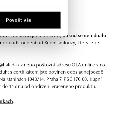
Povolit vše
t do 14 dnů od jeho převzetí,
pokud se nejednalo
ř pro odstoupení od Kupní smlouvy, který je ke
@halada.cz
nebo poštovní adresu OLA online s.r.o.
ukt s certifikátem jste povinen odeslat nejpozději
Na Maninách 1040/14, Praha 7, PSČ 170 00. Kupní
 do 14 dnů od obdržení vráceného produktu.
nkách
.