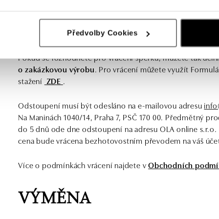
VRÁCENÍ
Předvolby Cookies
Pokud se rozhodnete pro vrácení šperku, můžete tak učini
o zakázkovou výrobu
. Pro vrácení můžete využít Formulá
stažení
ZDE
.
Odstoupení musí být odesláno na e-mailovou adresu
info
Na Maninách 1040/14, Praha 7, PSČ 170 00. Předmětný prod
do 5 dnů ode dne odstoupení na adresu OLA online s.r.o. 
cena bude vrácena bezhotovostním převodem na váš účet
Více o podmínkách vrácení najdete v
Obchodních podmí
VÝMĚNA