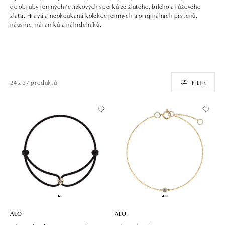
do obruby jemných řetízkových šperků ze žlutého, bílého a růžového
zlata. Hravá a neokoukaná kolekce jemných a originálních prstenů,
náušnic, náramků a náhrdelníků.
24 z 37 produktů
FILTR
ALO
ALO