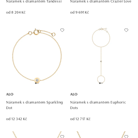
Náramek s diamantem Tandessi
Náramek s diamantem Crazier Love
od 8 204 Kč
od 9 691 Kč
ALO
ALO
Náramek s diamantem Sparkling
Náramek s diamantem Euphoric
Dot
Dots
od 12 342 Kč
od 12 717 Kč