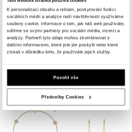
Tato webová stránka používá cookies
K personalizaci obsahu a reklam, poskytování funkcí
sociálních médií a analýze naší návštěvnosti využíváme
soubory cookie. Informace o tom, jak náš web používáte,
sdílíme se svými partnery pro sociální média, inzerci a
analýzy. Partneři tyto údaje mohou zkombinovat s
dalšími informacemi, které jste jim poskytli nebo které
získali v důsledku toho, že používáte jejich služby.
ALO
ALO
Náhrdelník s diamantem Sparkling
Náramek s diamanty Triple Dots
Povolit vše
Dots
od 45 109 Kč
od 25 168 Kč
Předvolby Cookies