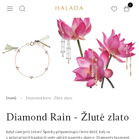
Přeskočit na hlavní obsah
0
Diamond Rain - Žluté zlato
Domů
Diamond Rain - Žluté zlato
Když vám prší štěstí! Šperky připomínající letní déšť, kdy se
v průzračných kapkách vody odráží paprsky slunce. Diamanty fasované