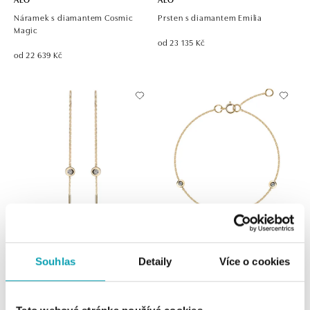
Náramek s diamantem Cosmic
Prsten s diamantem Emilia
Magic
od 23 135 Kč
od 22 639 Kč
ALO
ALO
Náušnice s diamantem Thazen
Náramek s diamanty Sparkling Dot
Souhlas
Detaily
Více o cookies
od 23 777 Kč
od 24 563 Kč