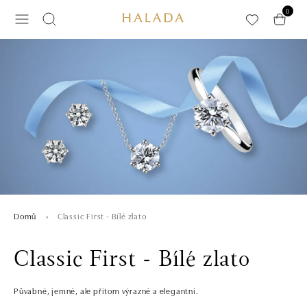
Přeskočit na hlavní obsah
0
Classic First - Bílé zlato
Domů
Classic First - Bílé zlato
Půvabné, jemné, ale přitom výrazné a elegantní.