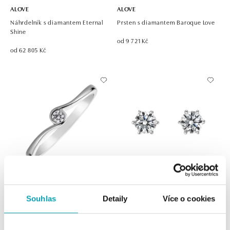
ALOVE
ALOVE
Náhrdelník s diamantem Eternal
Prsten s diamantem Baroque Love
Shine
od 9 721 Kč
od 62 805 Kč
ALOVE
ALOVE
Souhlas
Detaily
Více o cookies
prsteň s diamantom Shiny Joy
Náušnice s diamantem Essential
Sparks
od 9 816 Kč
od 2 085 185 Kč