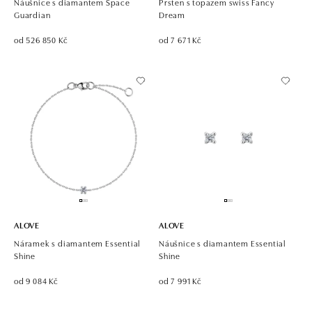
Náušnice s diamantem Space
Prsten s topazem swiss Fancy
Guardian
Dream
od 526 850 Kč
od 7 671 Kč
ALOVE
ALOVE
Náramek s diamantem Essential
Náušnice s diamantem Essential
Shine
Shine
od 9 084 Kč
od 7 991 Kč