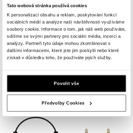
Tato webová stránka používá cookies
K personalizaci obsahu a reklam, poskytování funkcí
sociálních médií a analýze naší návštěvnosti využíváme
soubory cookie. Informace o tom, jak náš web používáte,
sdílíme se svými partnery pro sociální média, inzerci a
analýzy. Partneři tyto údaje mohou zkombinovat s
dalšími informacemi, které jste jim poskytli nebo které
získali v důsledku toho, že používáte jejich služby.
ALO
ALO
Náramek s diamanty a acháty
Náramek s diamanty a acháty
Povolit vše
Whispers of Winter
Whispers of Winter
od 26 172 Kč
od 26 318 Kč
Předvolby Cookies