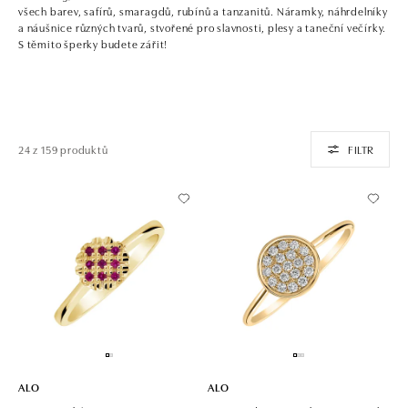
všech barev, safírů, smaragdů, rubínů a tanzanitů. Náramky, náhrdelníky
a náušnice různých tvarů, stvořené pro slavnosti, plesy a taneční večírky.
S těmito šperky budete zářit!
24 z 159 produktů
FILTR
ALO
ALO