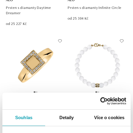
Prsten s diamanty Daytime
Prsten s diamanty Infinite Circle
Dreamer
od 25 304 Kč
od 25 227 Kč
ALO
ALO
Prsten s diamanty Sun Space
Náramek s diamanty a acháty
Whispers of Winter
Souhlas
Detaily
Více o cookies
od 26 112 Kč
od 26 124 Kč