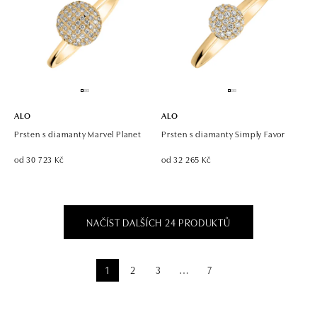
ALO
ALO
Prsten s diamanty Marvel Planet
Prsten s diamanty Simply Favor
od 30 723 Kč
od 32 265 Kč
NAČÍST DALŠÍCH 24 PRODUKTŮ
1
2
3
7
⋯