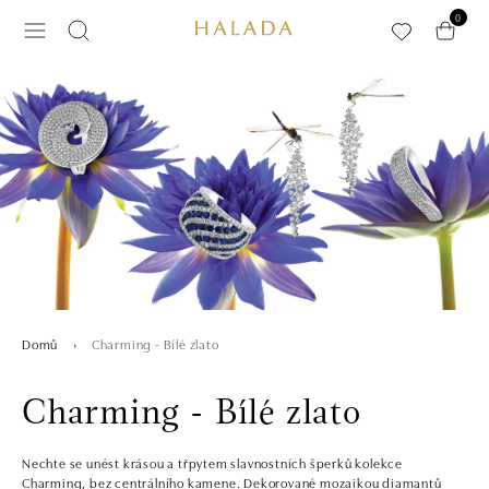
Přeskočit na hlavní obsah
0
Charming - Bílé zlato
Domů
Charming - Bílé zlato
Nechte se unést krásou a třpytem slavnostních šperků kolekce
Charming, bez centrálního kamene. Dekorované mozaikou diamantů