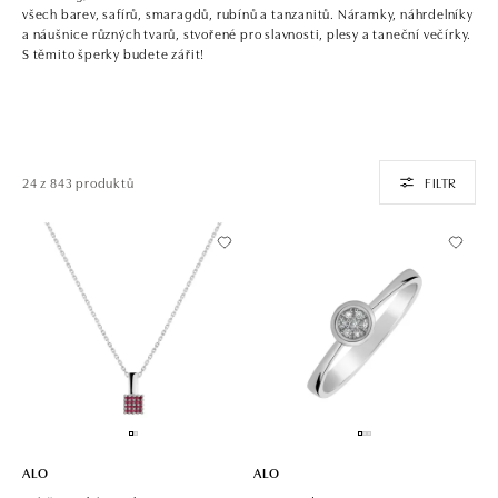
všech barev, safírů, smaragdů, rubínů a tanzanitů. Náramky, náhrdelníky
a náušnice různých tvarů, stvořené pro slavnosti, plesy a taneční večírky.
S těmito šperky budete zářit!
24 z 843 produktů
FILTR
ALO
ALO