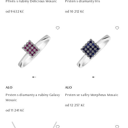
Přívěs s rubíny Delicious Mosaic
Prsten s diamanty Iris
od 9 632 Kč
od 10 212 Kč
ALO
ALO
Prsten s diamanty a rubíny Galaxy
Prsten se safíry Morpheus Mosaic
Mosaic
od 12 257 Kč
od 11 241 Kč