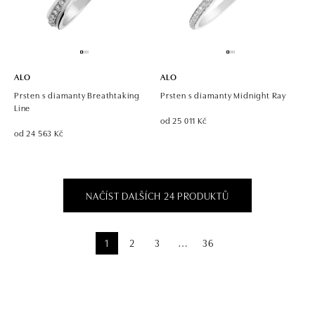
ALO
ALO
Prsten s diamanty Breathtaking
Prsten s diamanty Midnight Ray
Line
od 25 011 Kč
od 24 563 Kč
NAČÍST DALŠÍCH 24 PRODUKTŮ
1
2
3
36
⋯