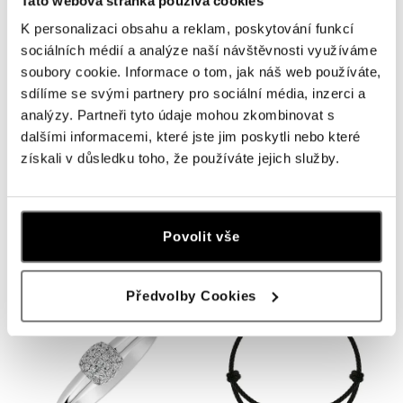
Tato webová stránka používá cookies
K personalizaci obsahu a reklam, poskytování funkcí
sociálních médií a analýze naší návštěvnosti využíváme
soubory cookie. Informace o tom, jak náš web používáte,
sdílíme se svými partnery pro sociální média, inzerci a
analýzy. Partneři tyto údaje mohou zkombinovat s
dalšími informacemi, které jste jim poskytli nebo které
získali v důsledku toho, že používáte jejich služby.
ALO
ALO
Přívěs s diamanty Glittering
Náhrdelník s diamanty Globen
Cosmos
od 22 809 Kč
Povolit vše
od 22 022 Kč
Předvolby Cookies