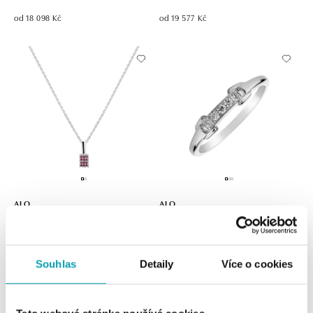
od 18 098 Kč
od 19 577 Kč
ALO
ALO
Náhrdelník s rubíny Diabolical
Prsten s diamanty Rosalia Charm
Mosaic
od 21 828 Kč
od 19 892 Kč
Souhlas
Detaily
Více o cookies