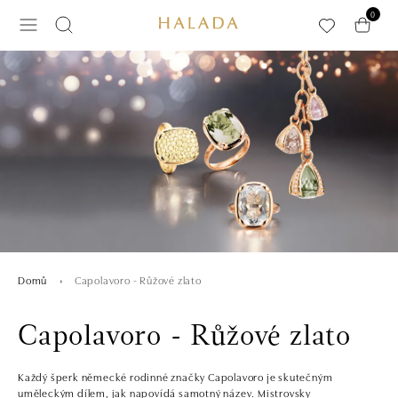
Přeskočit na hlavní obsah
0
Capolavoro - Růžové zlato
Domů
Capolavoro - Růžové zlato
Každý šperk německé rodinné značky Capolavoro je skutečným
uměleckým dílem, jak napovídá samotný název. Mistrovsky