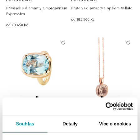
Přívěsek s diamanty a morganitem
Prsten s diamanty a opálem Velluto
Espressivo
od 105 300 Kč
od 79 650 Kč
CAPOLAVORO
CAPOLAVORO
Prsten s diamanty a topazem
Náhrdelník s diamanty a
Capriccio
morganitem Twinkle Balloon
Souhlas
Detaily
Více o cookies
od 128 250 Kč
od 132 300 Kč