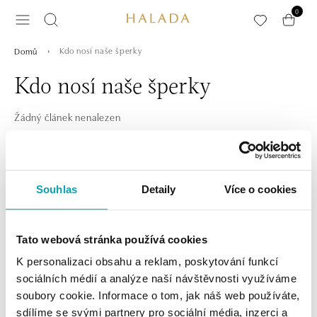
Přeskočit na hlavní obsah
0
Kdo nosí naše šperky
Domů
Kdo nosí naše šperky
Žádný článek nenalezen
Přihlaste se k odběru newsletteru
Souhlas
Detaily
Více o cookies
Objevte nejnovější kolekce, novinky a exkluzivní produkty.
Žena
Muž
Tato webová stránka používá cookies
K personalizaci obsahu a reklam, poskytování funkcí
PŘIHLÁŠENÍ
sociálních médií a analýze naší návštěvnosti využíváme
soubory cookie. Informace o tom, jak náš web používáte,
sdílíme se svými partnery pro sociální média, inzerci a
Souhlasím s odběrem newsletteru