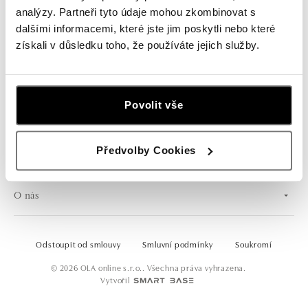
analýzy. Partneři tyto údaje mohou zkombinovat s
dalšími informacemi, které jste jim poskytli nebo které
získali v důsledku toho, že používáte jejich služby.
ČESKY
Povolit vše
Předvolby Cookies
Zákaznická podpora
O nás
Odstoupit od smlouvy
Smluvní podmínky
Soukromí
© 2026 OLA online s.r.o.. Všechna práva vyhrazena.
Vytvořil