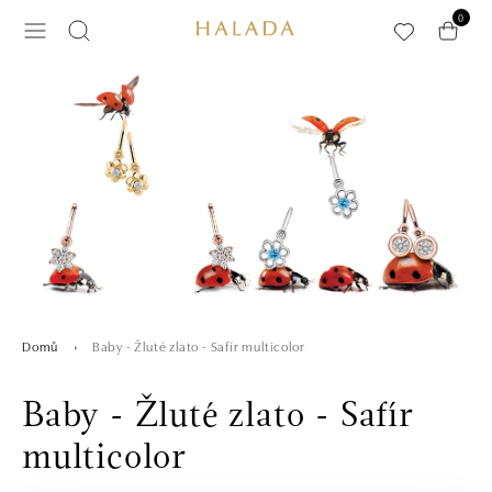
Přeskočit na hlavní obsah
0
Baby - Žluté zlato - Safír multicolor
Domů
Baby - Žluté zlato - Safír
multicolor