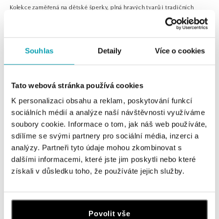
Kolekce zaměřená na dětské šperky, plná hravých tvarů i tradičních
šperků. Přívěsky pro štěstí, rozkošné náušnice nebo náramky posázené
diamanty a drahými kameny, jsou skvělou formou první investice, kterou
pro své děti uskutečníte. Diamanty s časem rostou na ceně, proto vám
děti v dospělosti určitě poděkují.
Souhlas
Detaily
Více o cookies
Tato webová stránka používá cookies
0 z 0 produktů
FILTR
K personalizaci obsahu a reklam, poskytování funkcí
sociálních médií a analýze naší návštěvnosti využíváme
V katalogu nejsou žádné produkty.
soubory cookie. Informace o tom, jak náš web používáte,
sdílíme se svými partnery pro sociální média, inzerci a
analýzy. Partneři tyto údaje mohou zkombinovat s
dalšími informacemi, které jste jim poskytli nebo které
získali v důsledku toho, že používáte jejich služby.
Přihlaste se k odběru newsletteru
Objevte nejnovější kolekce, novinky a exkluzivní produkty.
Povolit vše