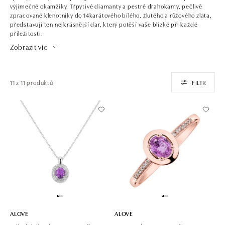
výjimečné okamžiky. Třpytivé diamanty a pestré drahokamy, pečlivě
zpracované klenotníky do 14karátového bílého, žlutého a růžového zlata,
představují ten nejkrásnější dar, který potěší vaše blízké při každé
příležitosti.
Zobrazit víc
11 z 11 produktů
FILTR
ALOVE
ALOVE