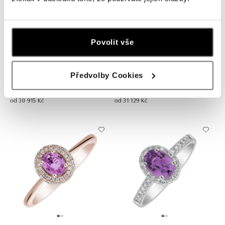
Povolit vše
ALOVE
ALOVE
Náušnice s diamanty a safírem
Náušnice s diamanty a safírem
Předvolby Cookies
Imperial Sapphire
Royal Sapphire
od 30 915 Kč
od 31 129 Kč