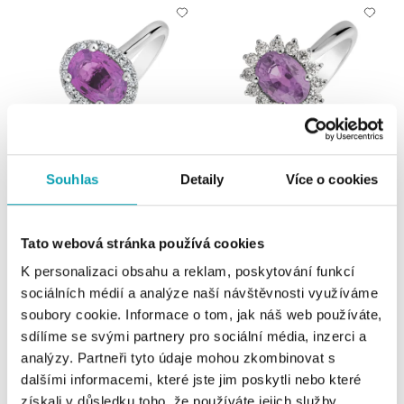
Souhlas
Detaily
Více o cookies
ALOVE
ALOVE
Prsten s diamanty a safírem
Prsten s diamanty a safírem
Princess
Princess
Tato webová stránka používá cookies
od 39 822 Kč
od 47 884 Kč
K personalizaci obsahu a reklam, poskytování funkcí
sociálních médií a analýze naší návštěvnosti využíváme
soubory cookie. Informace o tom, jak náš web používáte,
sdílíme se svými partnery pro sociální média, inzerci a
analýzy. Partneři tyto údaje mohou zkombinovat s
dalšími informacemi, které jste jim poskytli nebo které
získali v důsledku toho, že používáte jejich služby.