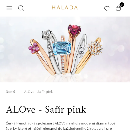
Přeskočit na hlavní obsah
0
ALOve - Safír pink
Domů
ALOve - Safír pink
Česká klenotnická společnost ALOVE navrhuje moderní diamantové
šperky, které přinášejí eleganci do každodenního života, ale i pro