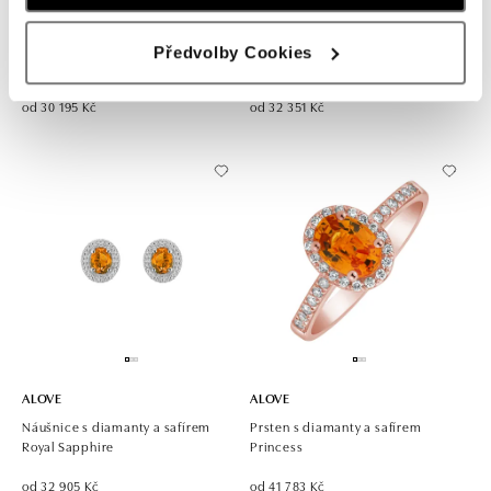
ALOVE
ALOVE
Náušnice se safírem a diamanty
Prsten se safírem a diamanty
Předvolby Cookies
Imperial Sapphire
Princess
od 30 195 Kč
od 32 351 Kč
ALOVE
ALOVE
Náušnice s diamanty a safírem
Prsten s diamanty a safírem
Royal Sapphire
Princess
od 32 905 Kč
od 41 783 Kč