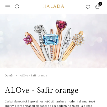
Přeskočit na hlavní obsah
0
ALOve - Safír orange
Domů
ALOve - Safír orange
Česká klenotnická společnost ALOVE navrhuje moderní diamantové
šperky, které přinášejí eleganci do každodenního života, ale i pro