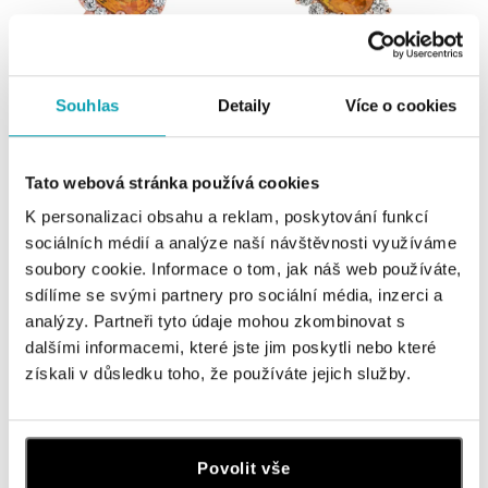
Souhlas
Detaily
Více o cookies
ALOVE
ALOVE
Prsten s diamanty a safírem
Prsten s diamanty a safírem
Princess
Princess
Tato webová stránka používá cookies
od 32 136 Kč
od 42 924 Kč
K personalizaci obsahu a reklam, poskytování funkcí
sociálních médií a analýze naší návštěvnosti využíváme
soubory cookie. Informace o tom, jak náš web používáte,
sdílíme se svými partnery pro sociální média, inzerci a
analýzy. Partneři tyto údaje mohou zkombinovat s
dalšími informacemi, které jste jim poskytli nebo které
získali v důsledku toho, že používáte jejich služby.
Povolit vše