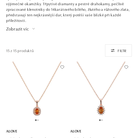
výjimečné okamžiky. Třpytivé diamanty a pestré drahokamy, pečlivě
zpracované klenotníky do 14karátového bílého, žlutého a růžového zlata,
představují ten nejkrásnější dar, který potěší vaše blízké při každé
příležitosti.
Zobrazit víc
15 z 15 produktů
FILTR
ALOVE
ALOVE