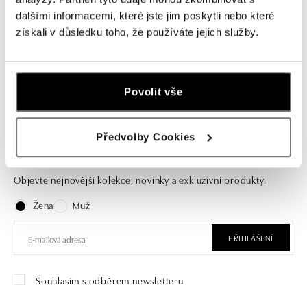
ALOVE
ALOVE
dalšími informacemi, které jste jim poskytli nebo které
Prsten s bílým měsíčním kamenem
Prsten s bílým měsíčním kamenem
získali v důsledku toho, že používáte jejich služby.
Bonbon
Bonbon
od 19 130 Kč
od 21 453 Kč
Povolit vše
Předvolby Cookies
Přihlaste se k odběru newsletteru
Objevte nejnovější kolekce, novinky a exkluzivní produkty.
Žena
Muž
PŘIHLÁŠENÍ
Souhlasím s odběrem newsletteru