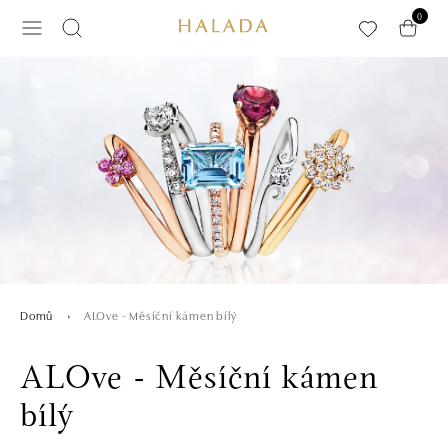
Přeskočit na hlavní obsah
0
ALOve - Měsíční kámen bílý
Domů
ALOve - Měsíční kámen
bílý