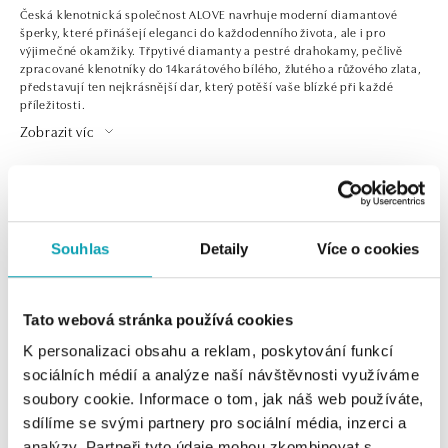
Česká klenotnická společnost ALOVE navrhuje moderní diamantové
šperky, které přinášejí eleganci do každodenního života, ale i pro
výjimečné okamžiky. Třpytivé diamanty a pestré drahokamy, pečlivě
zpracované klenotníky do 14karátového bílého, žlutého a růžového zlata,
představují ten nejkrásnější dar, který potěší vaše blízké při každé
příležitosti.
Zobrazit víc
2 z 2 produktů
FILTR
Souhlas
Detaily
Více o cookies
Tato webová stránka používá cookies
K personalizaci obsahu a reklam, poskytování funkcí
sociálních médií a analýze naší návštěvnosti využíváme
soubory cookie. Informace o tom, jak náš web používáte,
sdílíme se svými partnery pro sociální média, inzerci a
analýzy. Partneři tyto údaje mohou zkombinovat s