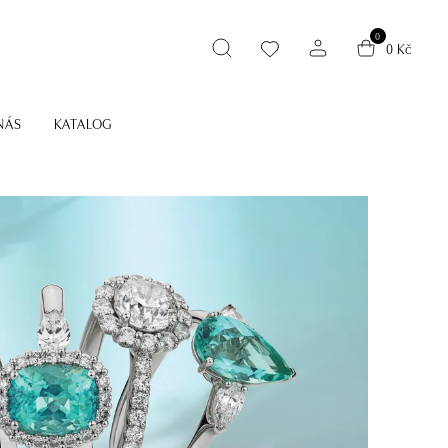
0
0 Kč
NÁS
KATALOG