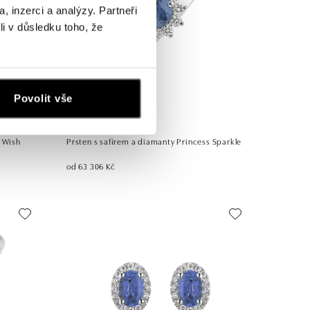
, inzerci a analýzy. Partneři
li v důsledku toho, že
Povolit vše
ALO
s Wish
Prsten s safírem a diamanty Princess Sparkle
od 63 306 Kč