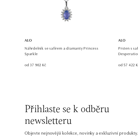
ALO
ALO
Náhrdelník se safírem a diamanty Princess
Prsten s sa
Sparkle
Desperatio
od 37 902 Kč
od 57 422 
Přihlaste se k odběru
newsletteru
Objevte nejnovější kolekce, novinky a exkluzivní produkty