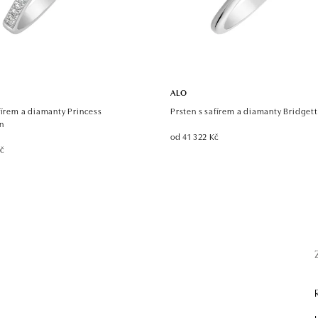
ALO
fírem a diamanty Princess
Prsten s safírem a diamanty Bridget
n
od 41 322 Kč
Kč
.