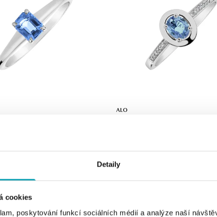
ALO
safírem Domante
Prsten s diamanty a safírem Mystic 
č
od 23 739 Kč
Detaily
á cookies
klam, poskytování funkcí sociálních médií a analýze naší návšt