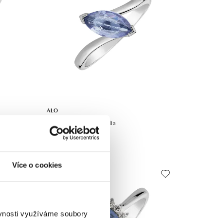
ALO
Mirage
Prsten se safírem Aurellia
od 23 764 Kč
Více o cookies
ěvnosti využíváme soubory