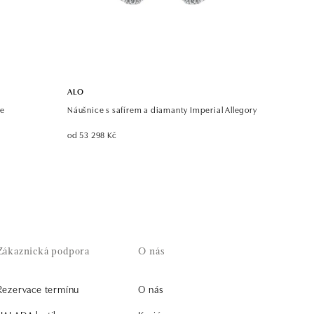
ALO
te
Náušnice s safírem a diamanty Imperial Allegory
od 53 298 Kč
Zákaznická podpora
O nás
Rezervace termínu
O nás