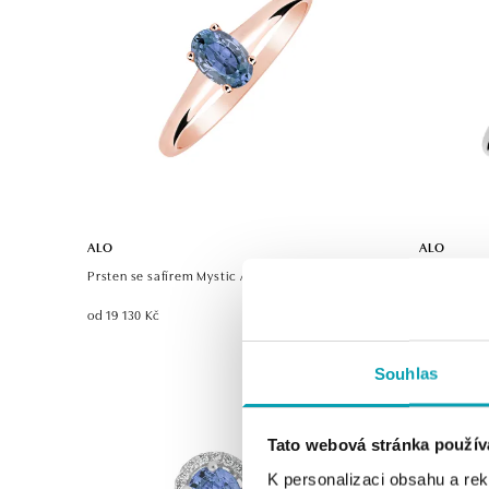
ALO
ALO
Prsten se safírem Mystic Abyss
Prsten se 
od 19 130 Kč
od 23 317 K
Souhlas
Tato webová stránka použív
K personalizaci obsahu a re