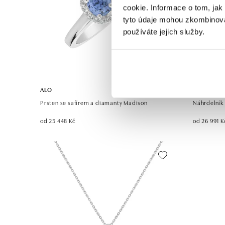
cookie. Informace o tom, jak
tyto údaje mohou zkombinovat
používáte jejich služby.
ALO
ALO
Prsten se safírem a diamanty Madison
Náhrdelník
od 25 448 Kč
od 26 991 K