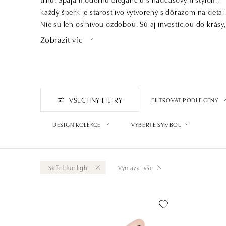
každý šperk je starostlivo vytvorený s dôrazom na detail
Nie sú len oslnivou ozdobou. Sú aj investíciou do krásy,
ktorá pretrvá generácie a dedičstvom, ktoré ocenia
Zobrazit víc
praví znalci šperkárskeho umenia a luxusu.
VŠECHNY FILTRY
FILTROVAT PODLE CENY
DESIGN KOLEKCE
VYBERTE SYMBOL
Safír blue light
Vymazat vše