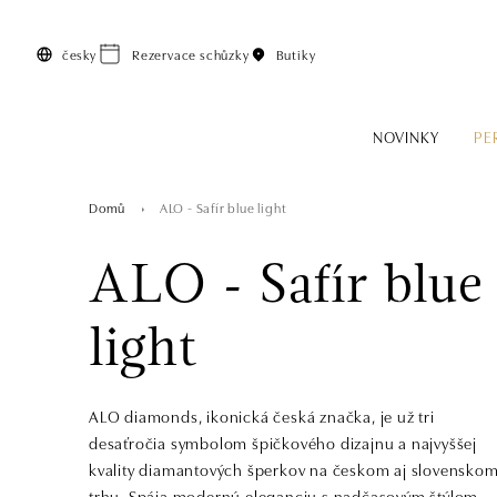
Přeskočit na hlavní obsah
česky
Rezervace schůzky
Butiky
NOVINKY
PE
Domů
ALO - Safír blue light
ALO - Safír blue
light
ALO diamonds, ikonická česká značka, je už tri
desaťročia symbolom špičkového dizajnu a najvyššej
kvality diamantových šperkov na českom aj slovensko
trhu. Spája modernú eleganciu s nadčasovým štýlom,