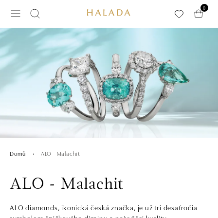
Přeskočit na hlavní obsah
0
ALO - Malachit
Domů
ALO - Malachit
ALO diamonds, ikonická česká značka, je už tri desaťročia
symbolom špičkového dizajnu a najvyššej kvality