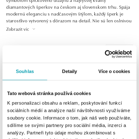
diamantových šperkov na českom aj slovenskom trhu. Spája
modernú eleganciu s nadčasovým štýlom, každý šperk je
starostlivo vytvorený s dôrazom na detail. Nie sú len oslnivou
ozdobou. Sú aj investíciou do krásy, ktorá pretrvá generácie
Zobrazit víc
a dedičstvom, ktoré ocenia praví znalci šperkárskeho umenia
a luxusu.
1 z 1 produktů
FILTR
Souhlas
Detaily
Více o cookies
Tato webová stránka používá cookies
K personalizaci obsahu a reklam, poskytování funkcí
sociálních médií a analýze naší návštěvnosti využíváme
soubory cookie. Informace o tom, jak náš web používáte,
sdílíme se svými partnery pro sociální média, inzerci a
ALO
analýzy. Partneři tyto údaje mohou zkombinovat s