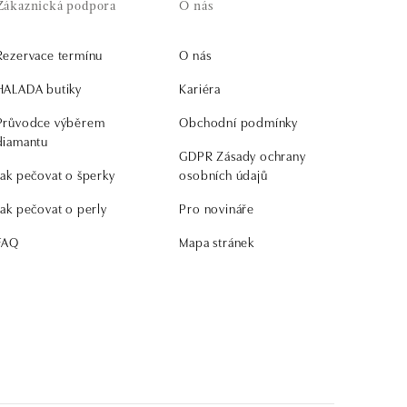
Zákaznická podpora
O nás
Rezervace termínu
O nás
HALADA butiky
Kariéra
Průvodce výběrem
Obchodní podmínky
diamantu
GDPR Zásady ochrany
Jak pečovat o šperky
osobních údajů
Jak pečovat o perly
Pro novináře
FAQ
Mapa stránek