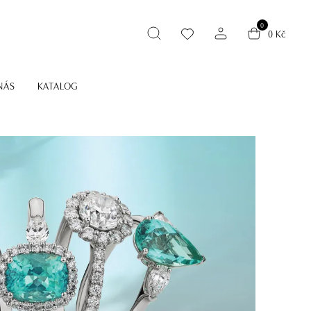
0
0 Kč
NÁS
KATALOG