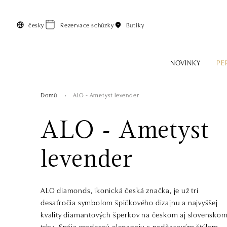
Přeskočit na hlavní obsah
česky
Rezervace schůzky
Butiky
NOVINKY
PE
Domů
ALO - Ametyst levender
ALO - Ametyst
levender
ALO diamonds, ikonická česká značka, je už tri
desaťročia symbolom špičkového dizajnu a najvyššej
kvality diamantových šperkov na českom aj slovensko
trhu. Spája modernú eleganciu s nadčasovým štýlom,