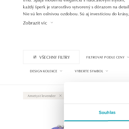
každý šperk je starostlivo vytvorený s dôrazom na detail
Nie sú len oslnivou ozdobou. Sú aj investíciou do krásy,
ktorá pretrvá generácie a dedičstvom, ktoré ocenia
Zobrazit víc
praví znalci šperkárskeho umenia a luxusu.
VŠECHNY FILTRY
FILTROVAT PODLE CENY
DESIGN KOLEKCE
VYBERTE SYMBOL
Ametyst levender
Vymazat vše
Souhlas