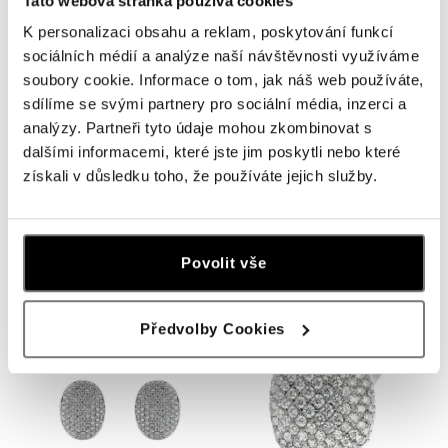
Tato webová stránka používá cookies
K personalizaci obsahu a reklam, poskytování funkcí
sociálních médií a analýze naší návštěvnosti využíváme
soubory cookie. Informace o tom, jak náš web používáte,
sdílíme se svými partnery pro sociální média, inzerci a
analýzy. Partneři tyto údaje mohou zkombinovat s
dalšími informacemi, které jste jim poskytli nebo které
získali v důsledku toho, že používáte jejich služby.
ALO
ALO
Prsten s diamanty Tamanna
Prsten s diamanty Jazzlyn
Povolit vše
od 145 962 Kč
od 146 320 Kč
Předvolby Cookies