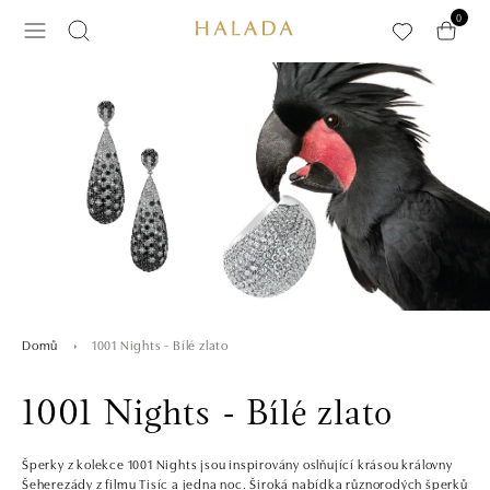
Přeskočit na hlavní obsah
0
1001 Nights - Bílé zlato
Domů
1001 Nights - Bílé zlato
Šperky z kolekce 1001 Nights jsou inspirovány oslňující krásou královny
Šeherezády z filmu Tisíc a jedna noc. Široká nabídka různorodých šperků