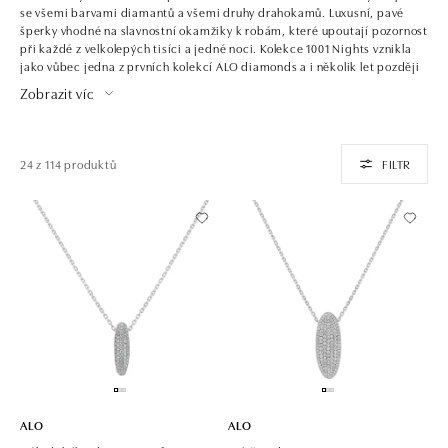
se všemi barvami diamantů a všemi druhy drahokamů. Luxusní, pavé
šperky vhodné na slavnostní okamžiky k robám, které upoutají pozornost
při každé z velkolepých tisíci a jedné noci. Kolekce 1001 Nights vznikla
jako vůbec jedna z prvních kolekcí ALO diamonds a i několik let později
zůstává jednou z nejoblíbenějších.
Zobrazit víc
24 z 114 produktů
FILTR
ALO
ALO