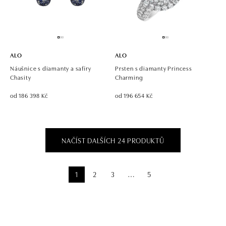
ALO
ALO
Náušnice s diamanty a safíry
Prsten s diamanty Princess
Chasity
Charming
od 186 398 Kč
od 196 654 Kč
NAČÍST DALŠÍCH 24 PRODUKTŮ
1
2
3
5
⋯