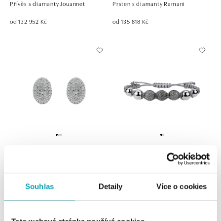
Přívěs s diamanty Jouannet
Prsten s diamanty Ramani
od 132 952 Kč
od 135 818 Kč
ALO
ALO
Náušnice s diamanty Freitan
Náramek s bílými a hnědými
diamanty Hamza
od 137 853 Kč
Souhlas
Detaily
Více o cookies
od 142 169 Kč